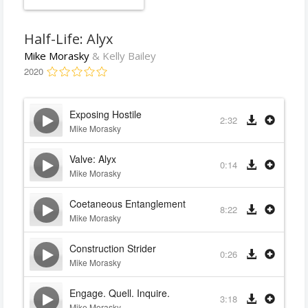
Half-Life: Alyx
Mike Morasky
& Kelly Bailey
2020
Exposing Hostile
2:32
Mike Morasky
Valve: Alyx
0:14
Mike Morasky
Coetaneous Entanglement
8:22
Mike Morasky
Construction Strider
0:26
Mike Morasky
Engage. Quell. Inquire.
3:18
Mike Morasky