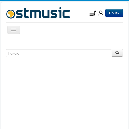
Войти
Включить/выключить навигацию
Музыка из игр
Музыка из фильмов
Музыка из мультфильмов
Музыка из сериалов
Музыка из аниме