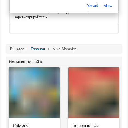
Только зарегистрированные пользователи могут
оценивать, оставлять комментарии, создавать
Discard
Allow
плейлисты
. Пожалуйста, войдите на сайт, или
зарегистрируйтесь.
Вы здесь:
Главная
Mike Morasky
Новинки на сайте
Palworld
Бешеные псы