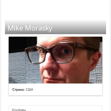
Mike Morasky
Страна:
США
Альбомы