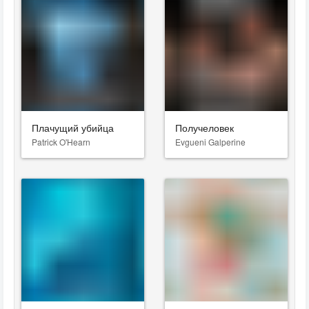
Плачущий убийца
Получеловек
Patrick O'Hearn
Evgueni Galperine