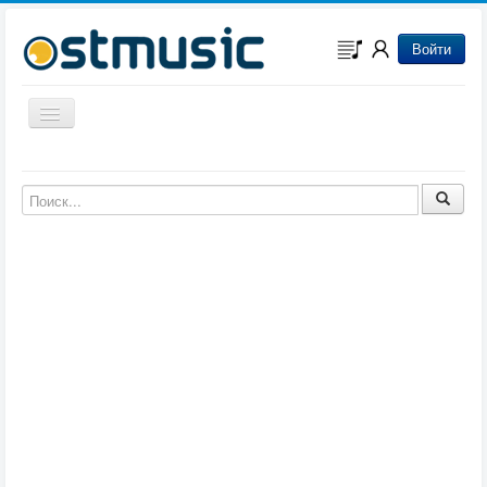
Войти
Включить/выключить навигацию
Музыка из игр
Музыка из фильмов
Музыка из мультфильмов
Музыка из сериалов
Музыка из аниме