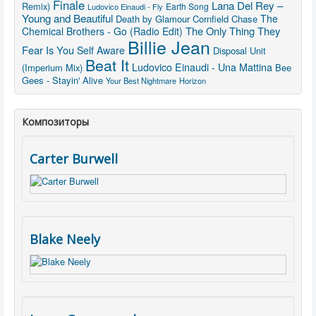
Finale
Lana Del Rey –
Remix)
Earth Song
Ludovico Einaudi - Fly
Young and Beautiful
The
Death by Glamour
Cornfield Chase
The Only Thing They
Chemical Brothers - Go (Radio Edit)
Billie Jean
Fear Is You
Self Aware
Disposal Unit
Beat It
Ludovico Einaudi - Una Mattina
(Imperium Mix)
Bee
Gees - Stayin' Alive
Your Best Nightmare
Horizon
Композиторы
Carter Burwell
Blake Neely