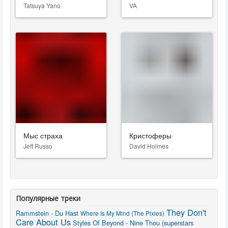
Tatsuya Yano
VA
Мыс страха
Кристоферы
Jeff Russo
David Holmes
Популярные треки
They Don't
Rammstein - Du Hast
Where Is My Mind (The Pixies)
Care About Us
Styles Of Beyond - Nine Thou (superstars