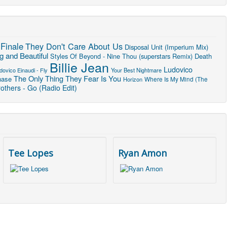
Finale
They Don't Care About Us
Disposal Unit (Imperium Mix)
 and Beautiful
Styles Of Beyond - Nine Thou (superstars Remix)
Death
Billie Jean
Ludovico
dovico Einaudi - Fly
Your Best Nightmare
The Only Thing They Fear Is You
hase
Horizon
Where Is My Mind (The
others - Go (Radio Edit)
Tee Lopes
Ryan Amon