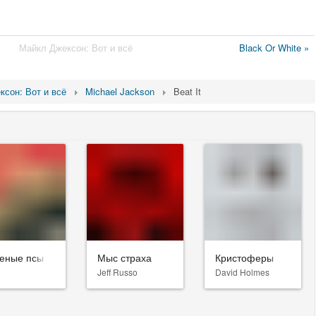
Майкл Джексон: Вот и всё
Black Or White »
ксон: Вот и всё
Michael Jackson
Beat It
еные псы
Мыс страха
Кристоферы
Jeff Russo
David Holmes