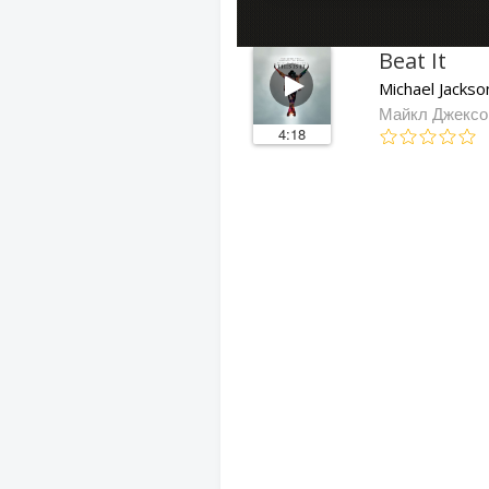
Beat It
Michael Jackso
Майкл Джексон
4:18