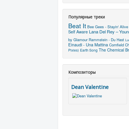
Популярные треки
Beat It
Bee Gees - Stayin' Alive
Lana Del Rey – Young
Self Aware
by Glamour
Rammstein - Du Hast
Lu
Einaudi - Una Mattina
Cornfield C
The Chemical Br
Earth Song
Pixies)
Композиторы
Dean Valentine