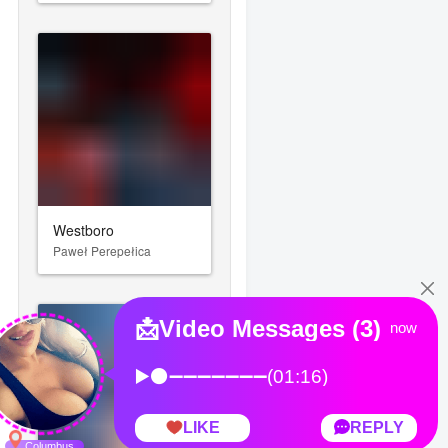
Westboro
Paweł Perepełica