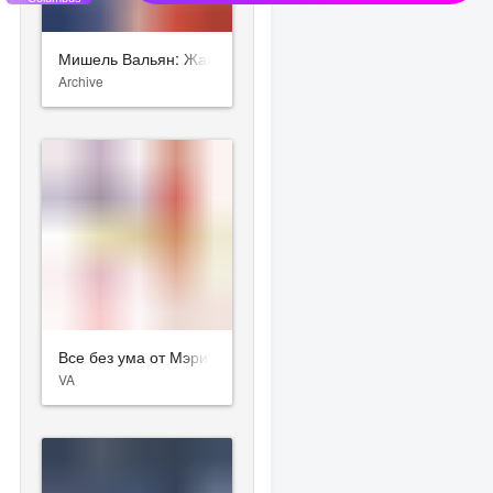
Мишель Вальян: Жажда скорости
Archive
Все без ума от Мэри
VA