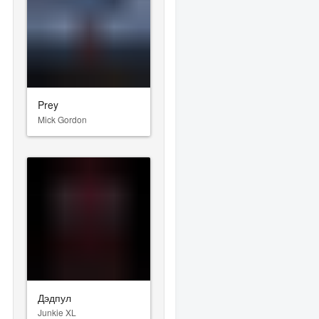
Prey
Mick Gordon
Дэдпул
Junkie XL