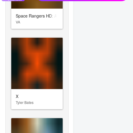
Space Rangers HD: A War Apart
VA
X
Tyler Bates