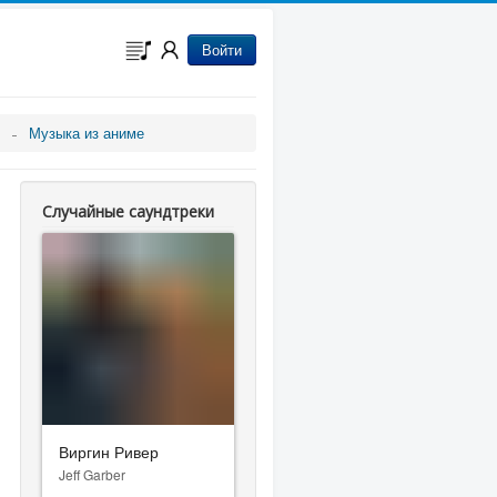
Войти
Музыка из аниме
Случайные саундтреки
Виргин Ривер
Jeff Garber