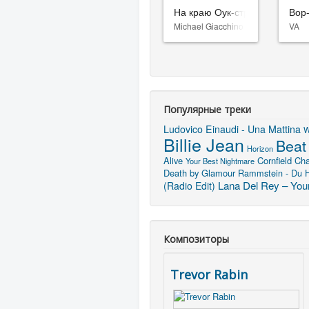
На краю Оук-стрит
Вор
Michael Giacchino
VA
Популярные треки
Ludovico Einaudi - Una Mattina
W
Billie Jean
Beat 
Horizon
Alive
Cornfield Ch
Your Best Nightmare
Death by Glamour
Rammstein - Du 
Lana Del Rey – Youn
(Radio Edit)
Композиторы
Trevor Rabin