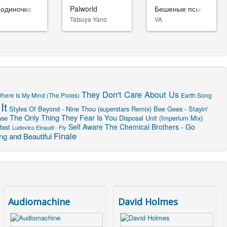
-одиночка
Palworld
Бешеные псы
Tatsuya Yano
VA
They Don't Care About Us
Earth Song
here Is My Mind (The Pixies)
It
Styles Of Beyond - Nine Thou (superstars Remix)
Bee Gees - Stayin'
The Only Thing They Fear Is You
ase
Disposal Unit (Imperium Mix)
Self Aware
The Chemical Brothers - Go
Hast
Ludovico Einaudi - Fly
Finale
g and Beautiful
Audiomachine
David Holmes