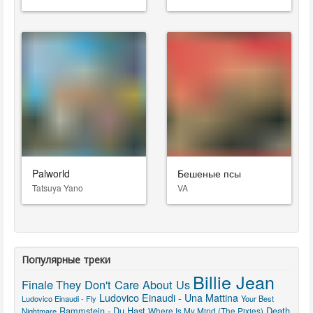
Palworld
Бешеные псы
Tatsuya Yano
VA
Популярные треки
Billie Jean
Finale
They Don't Care About Us
Ludovico Einaudi - Una Mattina
Ludovico Einaudi - Fly
Your Best
Rammstein - Du Hast
Death
Nightmare
Where Is My Mind (The Pixies)