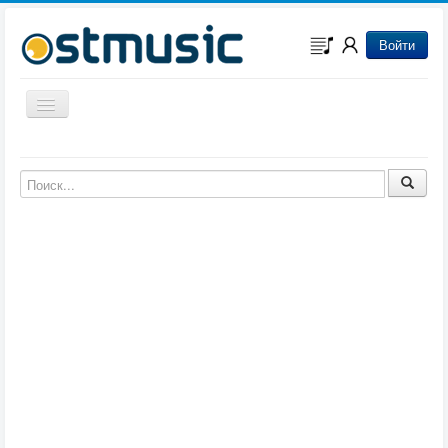
Войти
Включить/выключить навигацию
Музыка из игр
Музыка из фильмов
Музыка из мультфильмов
Музыка из сериалов
Музыка из аниме