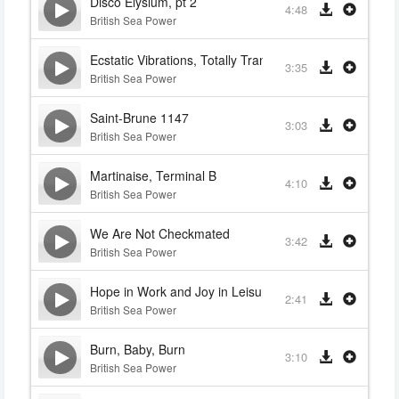
Disco Elysium, pt 2
4:48
British Sea Power
Ecstatic Vibrations, Totally Transcendent
3:35
British Sea Power
Saint-Brune 1147
3:03
British Sea Power
Martinaise, Terminal B
4:10
British Sea Power
We Are Not Checkmated
3:42
British Sea Power
Hope in Work and Joy in Leisure
2:41
British Sea Power
Burn, Baby, Burn
3:10
British Sea Power