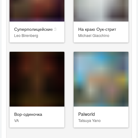
Суперполицейские 3
На краю Оук-стрит
Leo Birenberg
Michael Giacchino
Вор-одиночка
Palworld
VA
Tatsuya Yano