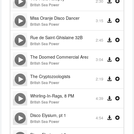
2:30
British Sea Power
Miss Oranje Disco Dancer
3:15
British Sea Power
Rue de Saint-Ghislaine 32B
2:45
British Sea Power
The Doomed Commercial Area
3:04
British Sea Power
The Cryptozoologists
2:19
British Sea Power
Whirling-In-Rags, 8 PM
4:39
British Sea Power
Disco Elysium, pt 1
4:54
British Sea Power