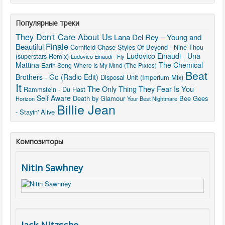
Популярные треки
They Don't Care About Us
Lana Del Rey – Young and
Finale
Beautiful
Cornfield Chase
Styles Of Beyond - Nine Thou
Ludovico Einaudi - Una
(superstars Remix)
Ludovico Einaudi - Fly
Mattina
The Chemical
Earth Song
Where Is My Mind (The Pixies)
Beat
Brothers - Go (Radio Edit)
Disposal Unit (Imperium Mix)
It
The Only Thing They Fear Is You
Rammstein - Du Hast
Self Aware
Death by Glamour
Bee Gees
Horizon
Your Best Nightmare
Billie Jean
- Stayin' Alive
Композиторы
Nitin Sawhney