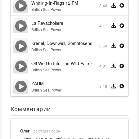
Whirling-In-Rags 12 PM
3:44
British Sea Power
La Revacholiere
4:11
British Sea Power
Krenel, Downwell, Somatosensor
3:50
British Sea Power
Off We Go Into The Wild Pale Yonder
4:01
British Sea Power
ZAUM
3:16
British Sea Power
Комментарии
Олег
05.07.2021 00:26
лучше что я когда либо слышал в своей жизни,