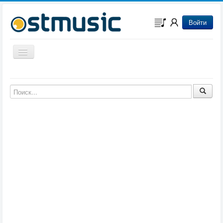
Войти
Включить/выключить навигацию
Музыка из игр
Музыка из фильмов
Музыка из мультфильмов
Музыка из сериалов
Музыка из аниме