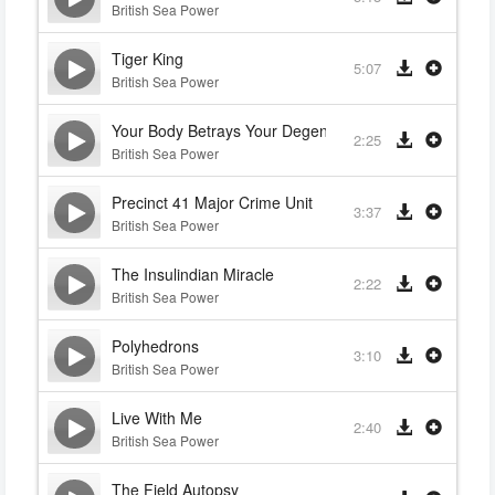
British Sea Power
Tiger King
5:07
British Sea Power
Your Body Betrays Your Degeneracy
2:25
British Sea Power
Precinct 41 Major Crime Unit
3:37
British Sea Power
The Insulindian Miracle
2:22
British Sea Power
Polyhedrons
3:10
British Sea Power
Live With Me
2:40
British Sea Power
The Field Autopsy