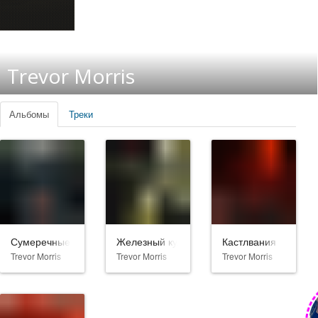
Trevor Morris
Альбомы
Треки
Сумеречные охотники
Железный кулак
Кастлвания
Trevor Morris
Trevor Morris
Trevor Morris