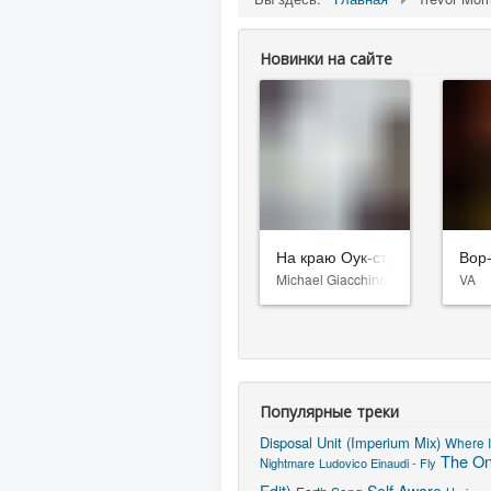
Новинки на сайте
На краю Оук-стрит
Вор
Michael Giacchino
VA
Популярные треки
Disposal Unit (Imperium Mix)
Where I
The On
Nightmare
Ludovico Einaudi - Fly
Edit)
Self Aware