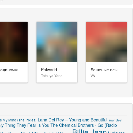
-одиночка
Palworld
Бешеные псы
Tatsuya Yano
VA
Lana Del Rey – Young and Beautiful
s My Mind (The Pixies)
Your Best
ly Thing They Fear Is You
The Chemical Brothers - Go (Radio
Billie Jean
Ludovico