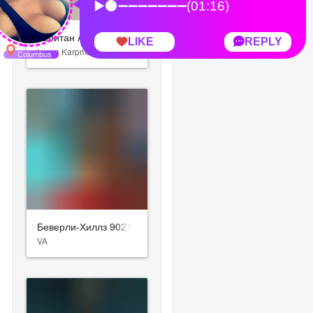
Капитан Америка: Новый мир
Laura Karpman
Беверли-Хиллз 90210
VA