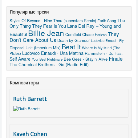
Популярные треки
The
Styles Of Beyond - Nine Thou (superstars Remix)
Earth Song
Lana Del Rey – Young and
Only Thing They Fear Is You
Billie Jean
They
Beautiful
Cornfield Chase
Horizon
Don't Care About Us
Death by Glamour
Ludovico Einaudi - Fly
Beat It
Disposal Unit (Imperium Mix)
Where Is My Mind (The
Ludovico Einaudi - Una Mattina
Rammstein - Du Hast
Pixies)
Finale
Self Aware
Bee Gees - Stayin' Alive
Your Best Nightmare
The Chemical Brothers - Go (Radio Edit)
Композиторы
Ruth Barrett
Kaveh Cohen