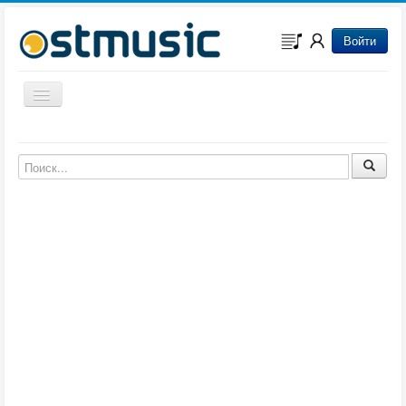
Войти
Включить/выключить навигацию
Музыка из игр
Музыка из фильмов
Музыка из мультфильмов
Музыка из сериалов
Музыка из аниме