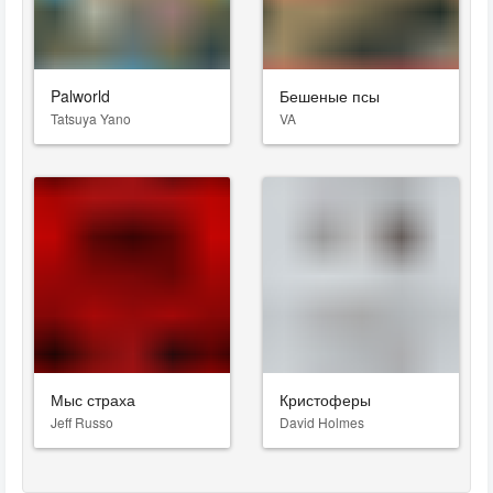
Palworld
Бешеные псы
Tatsuya Yano
VA
Мыс страха
Кристоферы
Jeff Russo
David Holmes