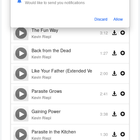
Would like to send you notifications
Weird Strong
3:08
Kevin Riepl
Discard
Allow
The Fun Way
3:12
Kevin Riepl
Back from the Dead
1:27
Kevin Riepl
Like Your Father (Extended Version)
2:00
Kevin Riepl
Parasite Grows
2:41
Kevin Riepl
Gaining Power
3:38
Kevin Riepl
Parasite in the Kitchen
1:30
Kevin Riepl