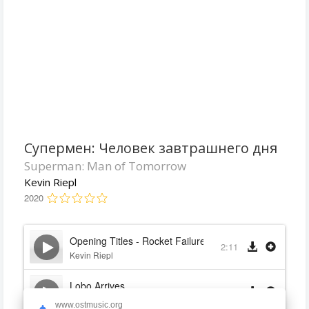
Супермен: Человек завтрашнего дня
Superman: Man of Tomorrow
Kevin Riepl
2020
Opening Titles - Rocket Failure (Superman- Man of T
2:11
Kevin Riepl
Lobo Arrives
3:26
Kevin Riepl
www.ostmusic.org