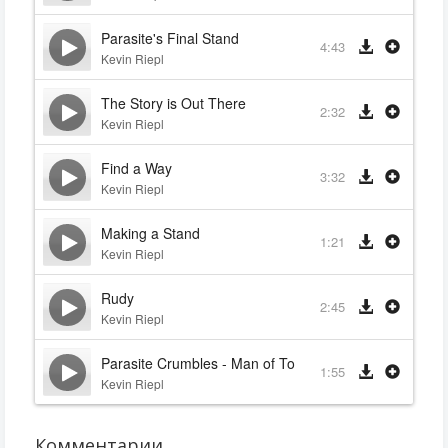
Parasite's Final Stand
4:43
Kevin Riepl
The Story is Out There
2:32
Kevin Riepl
Find a Way
3:32
Kevin Riepl
Making a Stand
1:21
Kevin Riepl
Rudy
2:45
Kevin Riepl
Parasite Crumbles - Man of Tomorrow
1:55
Kevin Riepl
Комментарии