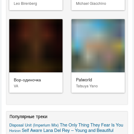
Leo Birenberg
Michael Giacchino
Вор-одиночка
Palworld
VA
Tatsuya Yano
Популярные треки
The Only Thing They Fear Is You
Disposal Unit (Imperium Mix)
Lana Del Rey – Young and Beautiful
Self Aware
Horizon