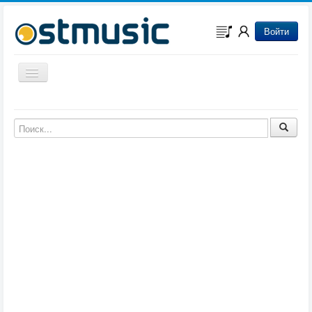
Войти
Включить/выключить навигацию
Музыка из игр
Музыка из фильмов
Музыка из мультфильмов
Музыка из сериалов
Музыка из аниме