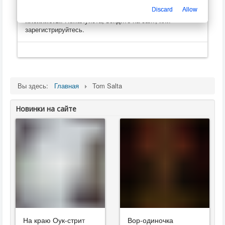
Только зарегистрированные пользователи могут
Discard
Allow
оценивать, оставлять комментарии, создавать
плейлисты
. Пожалуйста, войдите на сайт, или
зарегистрируйтесь.
Вы здесь:
Главная
Tom Salta
Новинки на сайте
На краю Оук-стрит
Вор-одиночка