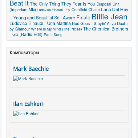
Beat It
The Only Thing They Fear Is You
Disposal Unit
Lana Del Rey
(Imperium Mix)
Cornfield Chase
Ludovico Einaudi - Fly
Billie Jean
Finale
– Young and Beautiful
Self Aware
Ludovico Einaudi - Una Mattina
Bee Gees - Stayin' Alive
Death
The Chemical Brothers
by Glamour
Where Is My Mind (The Pixies)
- Go (Radio Edit)
Earth Song
Композиторы
Mark Baechle
Ilan Eshkeri