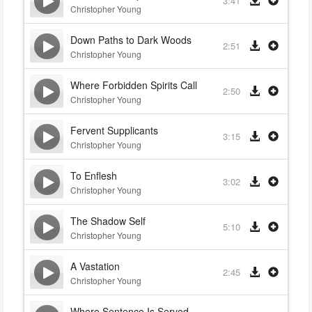
3:41
Christopher Young
Down Paths to Dark Woods
2:51
Christopher Young
Where Forbidden Spirits Call
2:50
Christopher Young
Fervent Supplicants
3:15
Christopher Young
To Enflesh
3:02
Christopher Young
The Shadow Self
5:10
Christopher Young
A Vastation
2:45
Christopher Young
Where Sentence Is Served