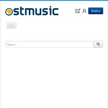
Войти
Включить/выключить навигацию
Музыка из игр
Музыка из фильмов
Музыка из мультфильмов
Музыка из сериалов
Музыка из аниме