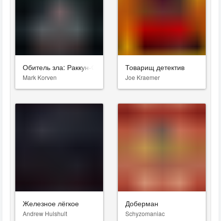
Обитель зла: Раккун-Сити
Товарищ детектив
Mark Korven
Joe Kraemer
Железное лёгкое
Доберман
Andrew Hulshult
Schyzomaniac