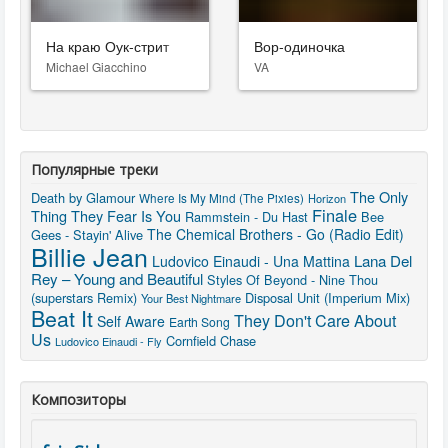
На краю Оук-стрит
Вор-одиночка
Michael Giacchino
VA
Популярные треки
The Only
Death by Glamour
Where Is My Mind (The Pixies)
Horizon
Finale
Thing They Fear Is You
Rammstein - Du Hast
Bee
The Chemical Brothers - Go (Radio Edit)
Gees - Stayin' Alive
Billie Jean
Lana Del
Ludovico Einaudi - Una Mattina
Rey – Young and Beautiful
Styles Of Beyond - Nine Thou
(superstars Remix)
Disposal Unit (Imperium Mix)
Your Best Nightmare
Beat It
They Don't Care About
Self Aware
Earth Song
Us
Cornfield Chase
Ludovico Einaudi - Fly
Композиторы