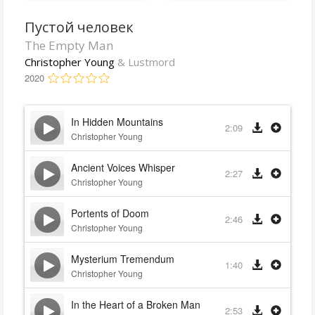
Пустой человек
The Empty Man
Christopher Young
& Lustmord
2020
In Hidden Mountains
2:09
Christopher Young
Ancient Voices Whisper
2:27
Christopher Young
Portents of Doom
2:46
Christopher Young
Mysterium Tremendum
1:40
Christopher Young
In the Heart of a Broken Man
2:53