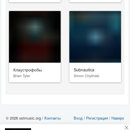
Клаустрофобы
Subnautica
Brian Tyler
Simon Chylinski
© 2026 ostmusic.org /
Контакты
Вход
/
Регистрация
/
Наверх
Все аудио материалы являются собственностью их изготовителя (владельца