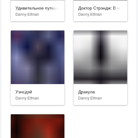
Удивительное путешествие доктора Дулиттла
Доктор Стрэндж: В мультивс
Danny Elfman
Danny Elfman
Уэнсдэй
Дракула
Danny Elfman
Danny Elfman