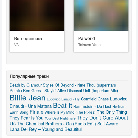
Вор-одиночка
Palworld
VA
Tatsuya Yano
Популярные треки
Death by Glamour
Styles Of Beyond - Nine Thou (superstars
Remix)
Bee Gees - Stayin' Alive
Disposal Unit (Imperium Mix)
Billie Jean
Ludovico
Cornfield Chase
Ludovico Einaudi - Fly
Beat It
Einaudi - Una Mattina
Rammstein - Du Hast
Horizon
Finale
The Only Thing
Earth Song
Where Is My Mind (The Pixies)
They Don't Care About
They Fear Is You
Your Best Nightmare
Us
The Chemical Brothers - Go (Radio Edit)
Self Aware
Lana Del Rey – Young and Beautiful