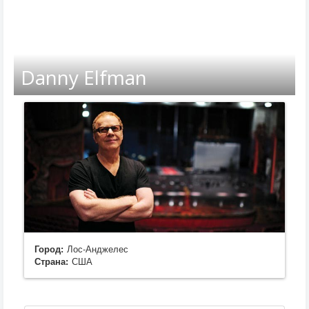
Danny Elfman
Город:
Лос-Анджелес
Страна:
США