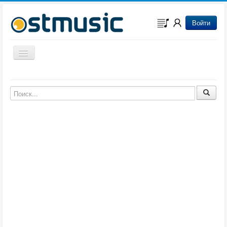
Войти
Включить/выключить навигацию
Музыка из игр
Музыка из фильмов
Музыка из мультфильмов
Музыка из сериалов
Музыка из аниме