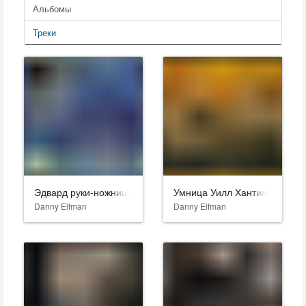
Альбомы
Треки
Эдвард руки-ножницы
Умница Уилл Хантинг
Danny Elfman
Danny Elfman