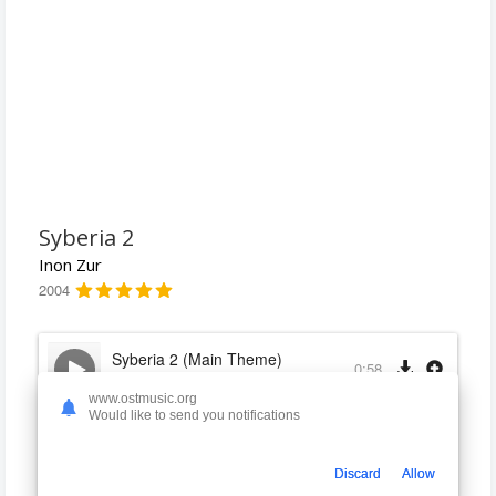
Syberia 2
Inon Zur
2004
Syberia 2 (Main Theme)
0:58
Inon Zur
www.ostmusic.org
Would like to send you notifications
Valadilene Dream
1:03
Inon Zur
Discard
Allow