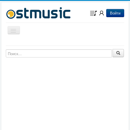
Войти
Включить/выключить навигацию
Музыка из игр
Музыка из фильмов
Музыка из мультфильмов
Музыка из сериалов
Музыка из аниме