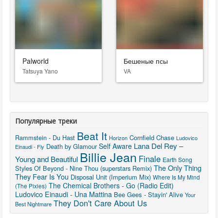
Palworld
Бешеные псы
Tatsuya Yano
VA
Популярные треки
Beat It
Rammstein - Du Hast
Cornfield Chase
Horizon
Ludovico
Lana Del Rey –
Self Aware
Death by Glamour
Einaudi - Fly
Billie Jean
Finale
Young and Beautiful
Earth Song
The Only Thing
Styles Of Beyond - Nine Thou (superstars Remix)
They Fear Is You
Disposal Unit (Imperium Mix)
Where Is My Mind
The Chemical Brothers - Go (Radio Edit)
(The Pixies)
Ludovico Einaudi - Una Mattina
Bee Gees - Stayin' Alive
Your
They Don't Care About Us
Best Nightmare