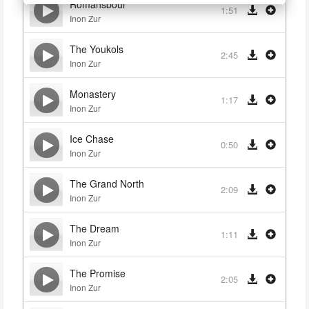
Romansbour
1:51
Inon Zur
The Youkols
2:45
Inon Zur
Monastery
1:17
Inon Zur
Ice Chase
0:50
Inon Zur
The Grand North
2:09
Inon Zur
The Dream
1:11
Inon Zur
The Promise
2:05
Inon Zur