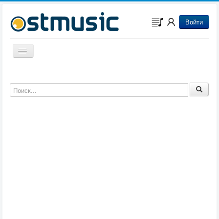
Войти
Включить/выключить навигацию
Музыка из игр
Музыка из фильмов
Музыка из мультфильмов
Музыка из сериалов
Музыка из аниме