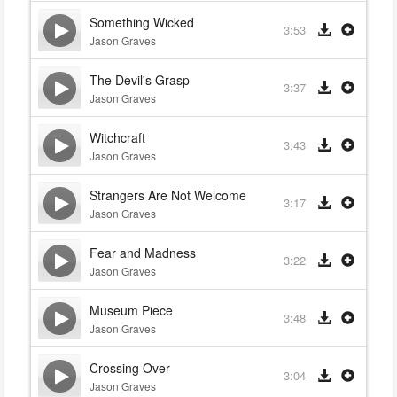
Something Wicked
3:53
Jason Graves
The Devil's Grasp
3:37
Jason Graves
Witchcraft
3:43
Jason Graves
Strangers Are Not Welcome
3:17
Jason Graves
Fear and Madness
3:22
Jason Graves
Museum Piece
3:48
Jason Graves
Crossing Over
3:04
Jason Graves