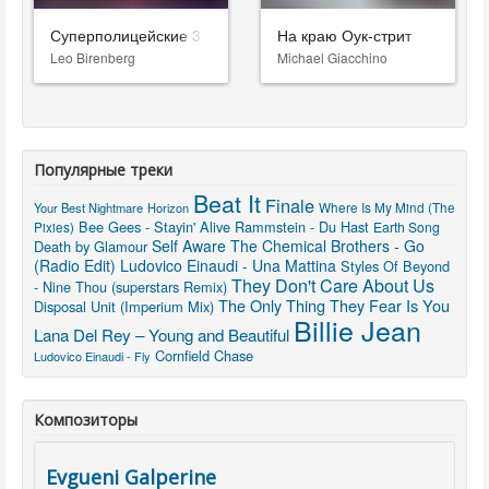
Суперполицейские 3
На краю Оук-стрит
Leo Birenberg
Michael Giacchino
Популярные треки
Beat It
Finale
Where Is My Mind (The
Your Best Nightmare
Horizon
Bee Gees - Stayin' Alive
Rammstein - Du Hast
Pixies)
Earth Song
Self Aware
The Chemical Brothers - Go
Death by Glamour
(Radio Edit)
Ludovico Einaudi - Una Mattina
Styles Of Beyond
They Don't Care About Us
- Nine Thou (superstars Remix)
The Only Thing They Fear Is You
Disposal Unit (Imperium Mix)
Billie Jean
Lana Del Rey – Young and Beautiful
Cornfield Chase
Ludovico Einaudi - Fly
Композиторы
Evgueni Galperine