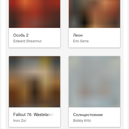
Особь 2
Леон
Edward Shearmur
Eric Serra
Fallout 76: Wastelanders
Солнцестояние
Inon Zur
Bobby Krlic