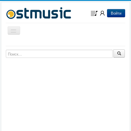
Войти
Включить/выключить навигацию
Музыка из игр
Музыка из фильмов
Музыка из мультфильмов
Музыка из сериалов
Музыка из аниме