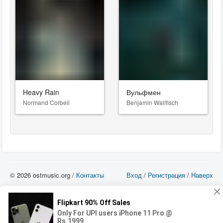
Heavy Rain
Вульфмен
Normand Corbeil
Benjamin Wallfisch
© 2026 ostmusic.org /
Контакты
Вход
/
Регистрация
/
Наверх
Все аудио материалы являются собственностью их изготовителя (владельца
прав) и охраняются Законом «Об авторском праве и смежных правах». Вы
можете использовать такие материалы только в том в случае, если
использование производится с ознакомительными целями - для прочих целей