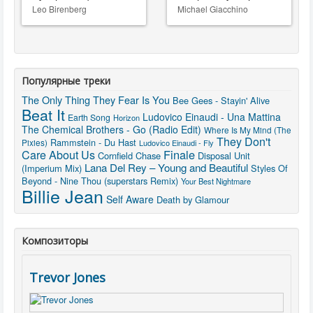
Leo Birenberg
Michael Giacchino
Популярные треки
The Only Thing They Fear Is You
Bee Gees - Stayin' Alive
Beat It
Ludovico Einaudi - Una Mattina
Earth Song
Horizon
The Chemical Brothers - Go (Radio Edit)
Where Is My Mind (The
They Don't
Rammstein - Du Hast
Pixies)
Ludovico Einaudi - Fly
Finale
Care About Us
Cornfield Chase
Disposal Unit
Lana Del Rey – Young and Beautiful
(Imperium Mix)
Styles Of
Beyond - Nine Thou (superstars Remix)
Your Best Nightmare
Billie Jean
Self Aware
Death by Glamour
Композиторы
Trevor Jones