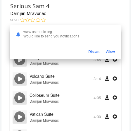
Serious Sam 4
Damjan Mravunac
2020
www.ostmusic.org
Would like to send you notifications
Forum Suite
4:13
Damjan Mravunac
Discard
Allow
Pompeii Suite
3:45
Damjan Mravunac
Volcano Suite
3:14
Damjan Mravunac
Colloseum Suite
4:05
Damjan Mravunac
Vatican Suite
4:30
Damjan Mravunac