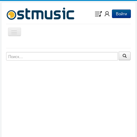
Войти
Включить/выключить навигацию
Музыка из игр
Музыка из фильмов
Музыка из мультфильмов
Музыка из сериалов
Музыка из аниме