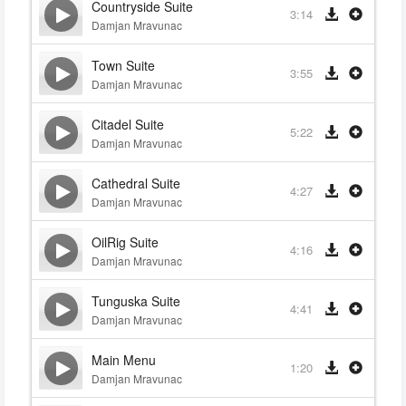
Countryside Suite
3:14
Damjan Mravunac
Town Suite
3:55
Damjan Mravunac
Citadel Suite
5:22
Damjan Mravunac
Cathedral Suite
4:27
Damjan Mravunac
OilRig Suite
4:16
Damjan Mravunac
Tunguska Suite
4:41
Damjan Mravunac
Main Menu
1:20
Damjan Mravunac