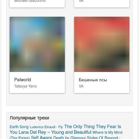
Michael Giacchino
VA
Palworld
Бешеные псы
Tatsuya Yano
VA
Популярные треки
The Only Thing They Fear Is
Earth Song
Ludovico Einaudi - Fly
You
Lana Del Rey – Young and Beautiful
Where Is My Mind
Self Aware
Death by Glamour
Styles Of Beyond -
(The Pixies)