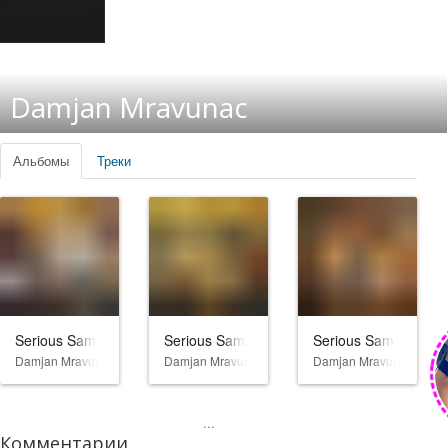
Damjan Mravunac
Альбомы
Треки
Serious Sam: The First Encounter
Serious Sam: The Second Encounter
Serious Sam 4
Damjan Mravunac
Damjan Mravunac
Damjan Mravunac
...
Комментарии