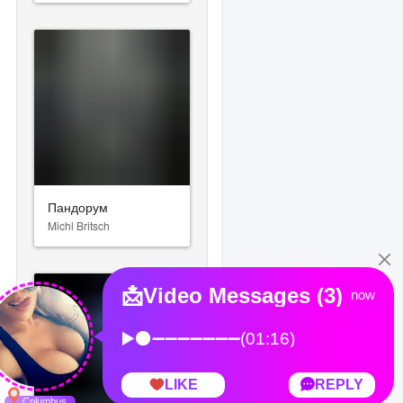
Пандорум
Michl Britsch