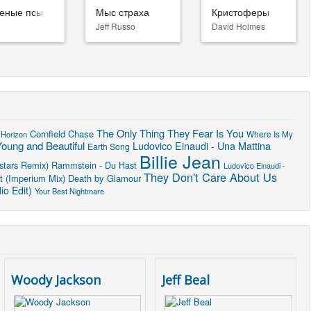
еные псы
Мыс страха
Кристоферы
Jeff Russo
David Holmes
The Only Thing They Fear Is You
Cornfield Chase
Horizon
Where Is My
oung and Beautiful
Ludovico Einaudi - Una Mattina
Earth Song
Billie Jean
stars Remix)
Rammstein - Du Hast
Ludovico Einaudi -
They Don't Care About Us
t (Imperium Mix)
Death by Glamour
o Edit)
Your Best Nightmare
Woody Jackson
Jeff Beal