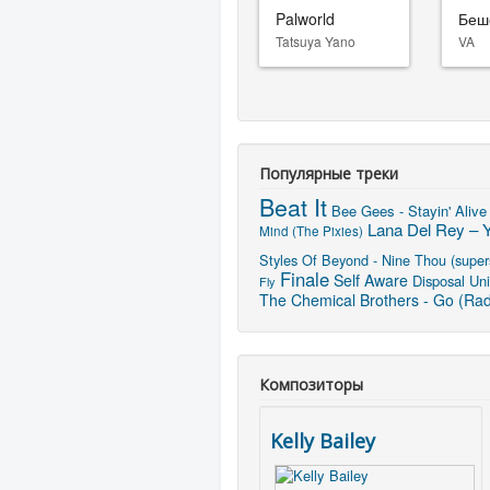
Palworld
Беш
Tatsuya Yano
VA
Популярные треки
Beat It
Bee Gees - Stayin' Alive
Lana Del Rey – Y
Mind (The Pixies)
Styles Of Beyond - Nine Thou (super
Finale
Self Aware
Disposal Uni
Fly
The Chemical Brothers - Go (Radi
Композиторы
Kelly Bailey