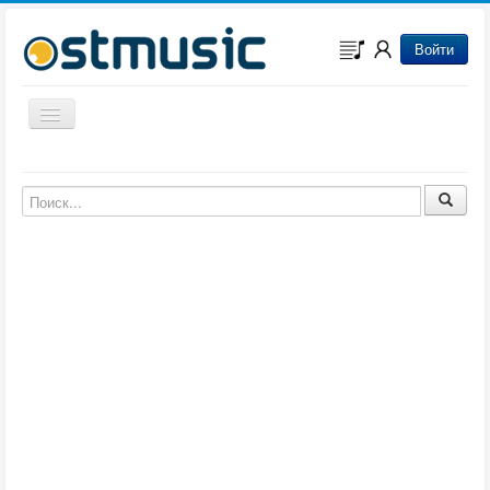
Войти
Включить/выключить навигацию
Музыка из игр
Музыка из фильмов
Музыка из мультфильмов
Музыка из сериалов
Музыка из аниме