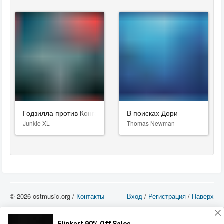
Годзилла против Конга
В поисках Дори
Junkie XL
Thomas Newman
© 2026 ostmusic.org /
Контакты
Вход
/
Регистрация
/
Наверх
Все аудио материалы являются собственностью их изготовителя (владельца
прав) и охраняются Законом «Об авторском праве и смежных правах». Вы