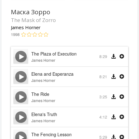
Маска Зорро
The Mask of Zorro
James Horner
1998
The Plaza of Execution
8:29
James Horner
Elena and Esperanza
8:21
James Horner
The Ride
3:25
James Horner
Elena's Truth
4:12
James Horner
The Fencing Lesson
5:29