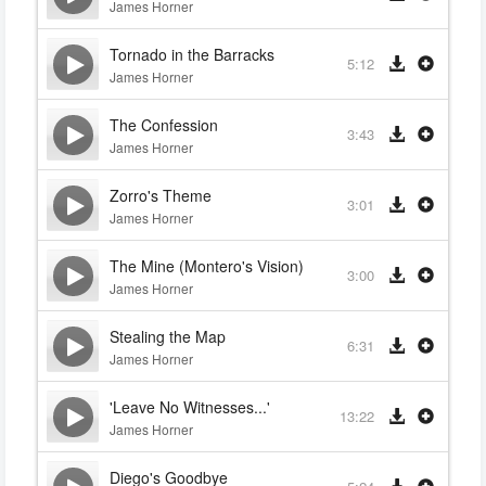
James Horner
Tornado in the Barracks
5:12
James Horner
The Confession
3:43
James Horner
Zorro's Theme
3:01
James Horner
The Mine (Montero's Vision)
3:00
James Horner
Stealing the Map
6:31
James Horner
'Leave No Witnesses...'
13:22
James Horner
Diego's Goodbye