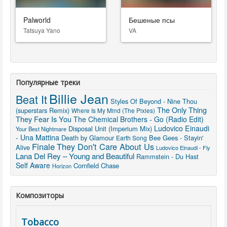
Palworld
Бешеные псы
Tatsuya Yano
VA
Популярные треки
Billie Jean
Beat It
Styles Of Beyond - Nine Thou
The Only Thing
(superstars Remix)
Where Is My Mind (The Pixies)
They Fear Is You
The Chemical Brothers - Go (Radio Edit)
Ludovico Einaudi
Disposal Unit (Imperium Mix)
Your Best Nightmare
- Una Mattina
Death by Glamour
Bee Gees - Stayin'
Earth Song
Finale
They Don't Care About Us
Alive
Ludovico Einaudi - Fly
Lana Del Rey – Young and Beautiful
Rammstein - Du Hast
Self Aware
Cornfield Chase
Horizon
Композиторы
Tobacco