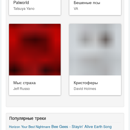
Palworld
Бешеные псы
Tatsuya Yano
VA
Мыс страха
Кристоферы
Jeff Russo
David Holmes
Популярные треки
Bee Gees - Stayin' Alive
Earth Song
Horizon
Your Best Nightmare