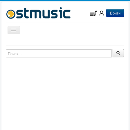
Войти
Включить/выключить навигацию
Музыка из игр
Музыка из фильмов
Музыка из мультфильмов
Музыка из сериалов
Музыка из аниме