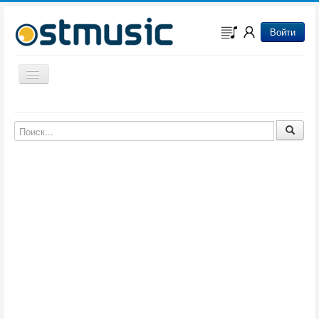
Войти
Включить/выключить навигацию
Музыка из игр
Музыка из фильмов
Музыка из мультфильмов
Музыка из сериалов
Музыка из аниме