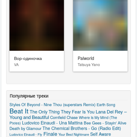
Вор-одиночка
Palworld
VA
Tatsuya Yano
Популярные треки
Styles Of Beyond - Nine Thou (superstars Remix)
Earth Song
Beat It
The Only Thing They Fear Is You
Lana Del Rey –
Young and Beautiful
Cornfield Chase
Where Is My Mind (The
Ludovico Einaudi - Una Mattina
Bee Gees - Stayin' Alive
Pixies)
The Chemical Brothers - Go (Radio Edit)
Death by Glamour
Finale
Self Aware
Ludovico Einaudi - Fly
Your Best Nightmare