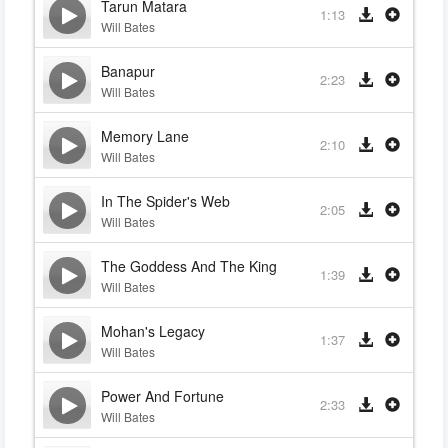
Tarun Matara
1:13
Will Bates
Banapur
2:23
Will Bates
Memory Lane
2:10
Will Bates
In The Spider's Web
2:05
Will Bates
The Goddess And The King
1:39
Will Bates
Mohan's Legacy
1:37
Will Bates
Power And Fortune
2:33
Will Bates