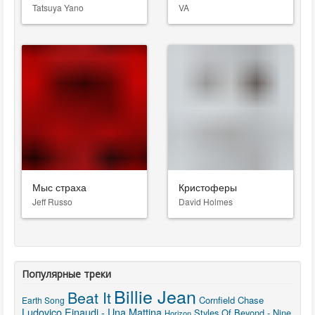
Tatsuya Yano
VA
Мыс страха
Кристоферы
Jeff Russo
David Holmes
Популярные треки
Billie Jean
Beat It
Cornfield Chase
Earth Song
Ludovico Einaudi - Una Mattina
Styles Of Beyond - Nine
Horizon