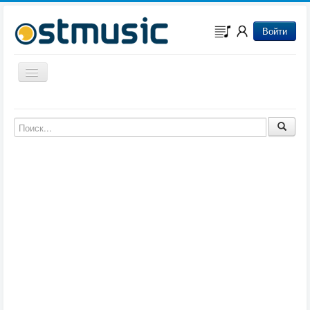
Войти
Включить/выключить навигацию
Музыка из игр
Музыка из фильмов
Музыка из мультфильмов
Музыка из сериалов
Музыка из аниме