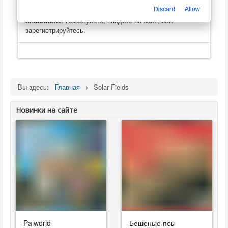
Только зарегистрированные пользователи могут
Discard
Allow
оценивать, оставлять комментарии, создавать
плейлисты
. Пожалуйста, войдите на сайт, или
зарегистрируйтесь.
Вы здесь:
Главная
Solar Fields
Новинки на сайте
Palworld
Бешеные псы