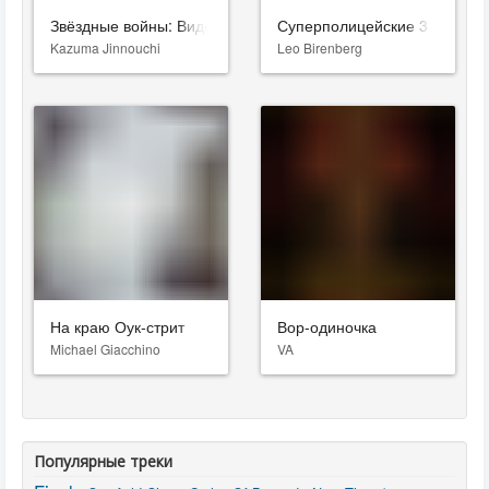
Звёздные войны: Видения. Девятый джедай
Суперполицейские 3
Kazuma Jinnouchi
Leo Birenberg
На краю Оук-стрит
Вор-одиночка
Michael Giacchino
VA
Популярные треки