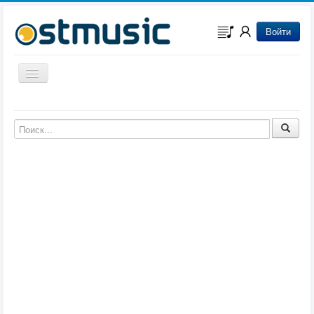
Войти
Включить/выключить навигацию
Музыка из игр
Музыка из фильмов
Музыка из мультфильмов
Музыка из сериалов
Музыка из аниме