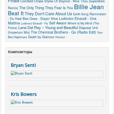
Finale
Cornfield Chase
Styles Of Beyond - Nine Thou (superstars
Billie Jean
The Only Thing They Fear Is You
Remix)
Beat It
They Don't Care About Us
Rammstein
Earth Song
Ludovico Einaudi - Una
- Du Hast
Bee Gees - Stayin' Alive
Mattina
Self Aware
Where Is My Mind (The
Ludovico Einaudi - Fly
Lana Del Rey – Young and Beautiful
Disposal Unit
Pixies)
The Chemical Brothers - Go (Radio Edit)
(Imperium Mix)
Your
Death by Glamour
Best Nightmare
Horizon
Композиторы
Bryan Senti
Kris Bowers