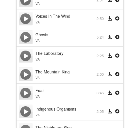
VA
Voices In The Wind
2:50
VA
Ghosts
5:24
VA
The Laboratory
2:25
VA
The Mountain King
2:00
VA
Fear
3:46
VA
Indigenous Organisms
2:05
VA
The Nightmare King