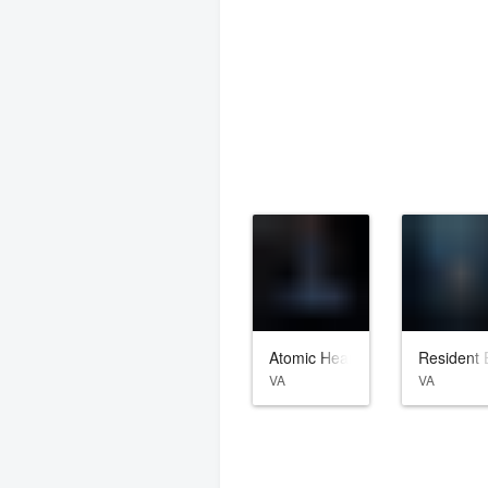
Atomic Heart
Resident E
VA
VA