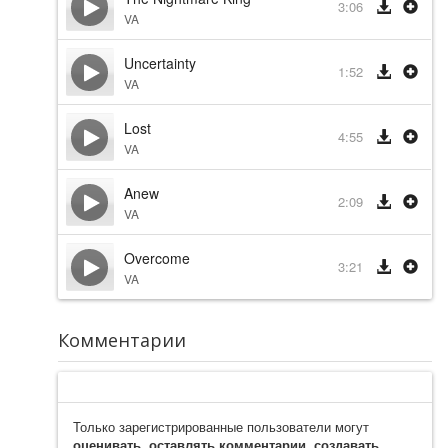
3:06
VA
Uncertainty
1:52
VA
Lost
4:55
VA
Anew
2:09
VA
Overcome
3:21
VA
Комментарии
Только зарегистрированные пользователи могут
оценивать, оставлять комментарии, создавать