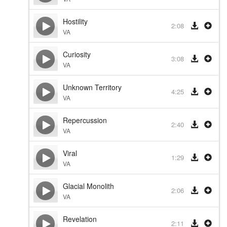
Hostility
2:08
VA
Curiosity
3:08
VA
Unknown Territory
4:25
VA
Repercussion
2:40
VA
Viral
1:29
VA
Glacial Monolith
2:06
VA
Revelation
2:11