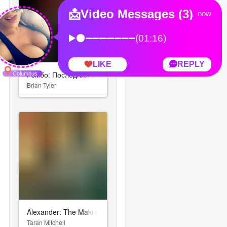
Рэмбо: Последняя кровь
Brian Tyler
Alexander: The Making of a God
Taran Mitchell