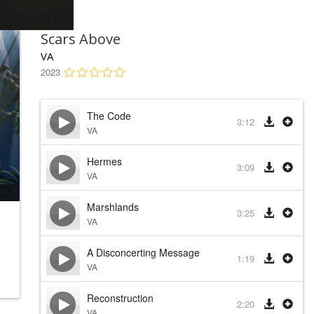
Scars Above
VA
2023
The Code
3:12
VA
Hermes
3:09
VA
Marshlands
3:25
VA
A Disconcerting Message
1:19
VA
Reconstruction
2:20
VA