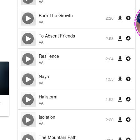
VA
Burn The Growth
2:26
VA
To Absent Friends
2:58
VA
Resilience
2:24
VA
Naya
1:55
VA
Hailstorm
1:52
vil 4
VA
Isolation
2:30
VA
The Mountain Path
2:31