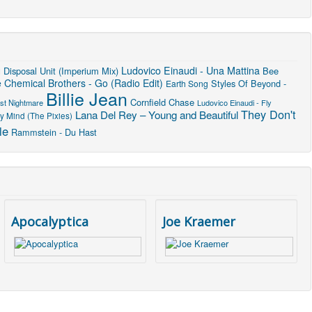
u
Ludovico Einaudi - Una Mattina
Disposal Unit (Imperium Mix)
Bee
 Chemical Brothers - Go (Radio Edit)
Styles Of Beyond -
Earth Song
Billie Jean
Cornfield Chase
st Nightmare
Ludovico Einaudi - Fly
They Don't
Lana Del Rey – Young and Beautiful
y Mind (The Pixies)
le
Rammstein - Du Hast
Apocalyptica
Joe Kraemer