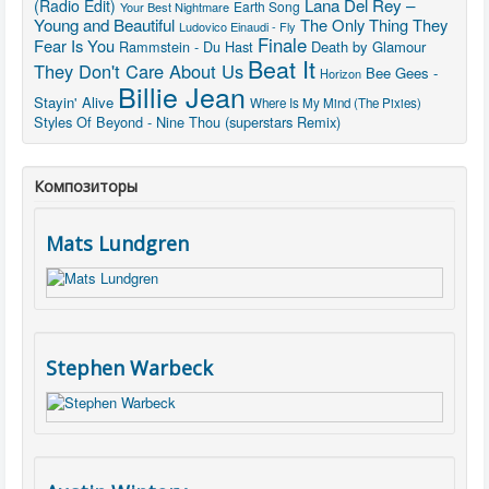
Lana Del Rey –
(Radio Edit)
Earth Song
Your Best Nightmare
Young and Beautiful
The Only Thing They
Ludovico Einaudi - Fly
Finale
Fear Is You
Rammstein - Du Hast
Death by Glamour
Beat It
They Don't Care About Us
Bee Gees -
Horizon
Billie Jean
Stayin' Alive
Where Is My Mind (The Pixies)
Styles Of Beyond - Nine Thou (superstars Remix)
Композиторы
Mats Lundgren
Stephen Warbeck