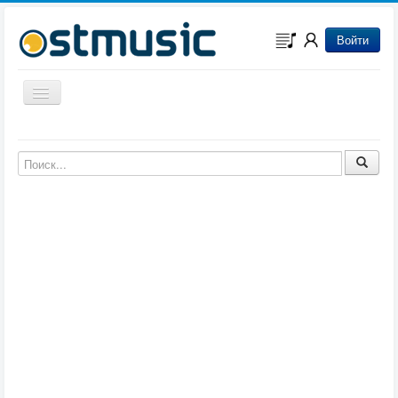
Войти
Включить/выключить навигацию
Музыка из игр
Музыка из фильмов
Музыка из мультфильмов
Музыка из сериалов
Музыка из аниме