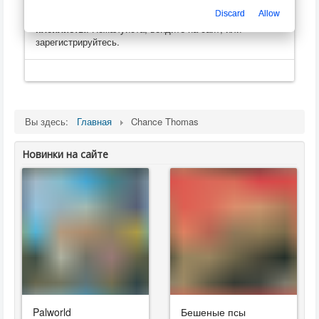
Только зарегистрированные пользователи могут
Discard
Allow
оценивать, оставлять комментарии, создавать
плейлисты
. Пожалуйста, войдите на сайт, или
зарегистрируйтесь.
Вы здесь:
Главная
Chance Thomas
Новинки на сайте
Palworld
Бешеные псы