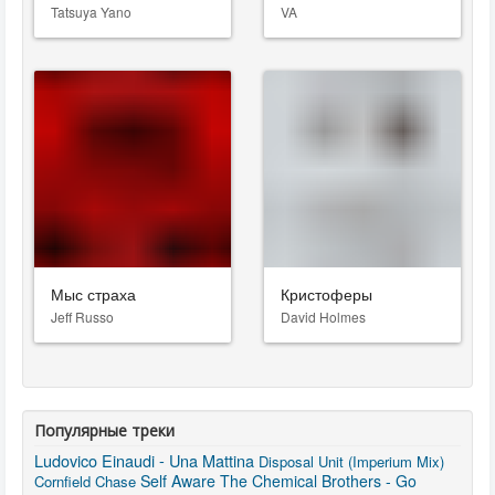
Tatsuya Yano
VA
Мыс страха
Кристоферы
Jeff Russo
David Holmes
Популярные треки
Ludovico Einaudi - Una Mattina
Disposal Unit (Imperium Mix)
Self Aware
The Chemical Brothers - Go
Cornfield Chase