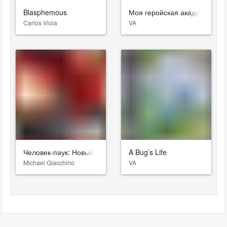
Blasphemous
Моя геройская академия: Вн
Carlos Viola
VA
Человек-паук: Новый день
A Bug’s Life
Michael Giacchino
VA