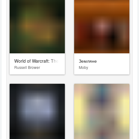
World of Warcraft: The Burning Crusade
Земляне
Russell Brower
Moby