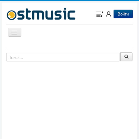
Войти
Включить/выключить навигацию
Музыка из игр
Музыка из фильмов
Музыка из мультфильмов
Музыка из сериалов
Музыка из аниме