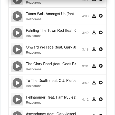
Rezodrone
Titans Walk Amongst Us (feat. Ernie C)
4:03
Rezodrone
Painting The Town Red (feat. Gary Joseph Potter Jr.)
3:49
Rezodrone
Onward We Ride (feat. Gary Joseph Potter Jr.)
3:18
Rezodrone
The Glory Road (feat. Geoff Bisente)
3:31
Rezodrone
To The Death (feat. C.J. Pierce)
3:52
Rezodrone
Fellhammer (feat. FamilyJules)
4:12
Rezodrone
Ascendance (feat. Gary Joseph Potter Jr.)