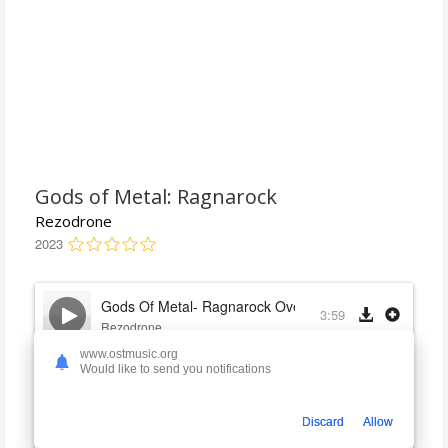
Gods of Metal: Ragnarock
Rezodrone
2023
Gods Of Metal- Ragnarock Overture (feat. Jamison Bo
3:59
Rezodrone
www.ostmusic.org
In The Beginning
Would like to send you notifications
2:56
Rezodrone
Discard
Allow
The Proving Fields (feat. George Lynch)
3:06