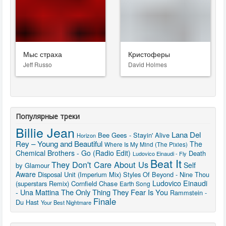
Мыс страха
Кристоферы
Jeff Russo
David Holmes
Популярные треки
Billie Jean
Lana Del
Bee Gees - Stayin' Alive
Horizon
Rey – Young and Beautiful
The
Where Is My Mind (The Pixies)
Chemical Brothers - Go (Radio Edit)
Death
Ludovico Einaudi - Fly
Beat It
They Don't Care About Us
Self
by Glamour
Aware
Disposal Unit (Imperium Mix)
Styles Of Beyond - Nine Thou
Ludovico Einaudi
(superstars Remix)
Cornfield Chase
Earth Song
- Una Mattina
The Only Thing They Fear Is You
Rammstein -
Finale
Du Hast
Your Best Nightmare