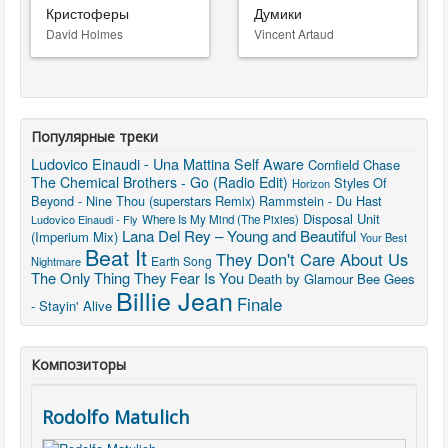
Кристоферы
Думики
David Holmes
Vincent Artaud
Популярные треки
Ludovico Einaudi - Una Mattina
Self Aware
Cornfield Chase
The Chemical Brothers - Go (Radio Edit)
Styles Of
Horizon
Beyond - Nine Thou (superstars Remix)
Rammstein - Du Hast
Disposal Unit
Ludovico Einaudi - Fly
Where Is My Mind (The Pixies)
Lana Del Rey – Young and Beautiful
(Imperium Mix)
Your Best
Beat It
They Don't Care About Us
Earth Song
Nightmare
The Only Thing They Fear Is You
Death by Glamour
Bee Gees
Billie Jean
Finale
- Stayin' Alive
Композиторы
Rodolfo Matulich