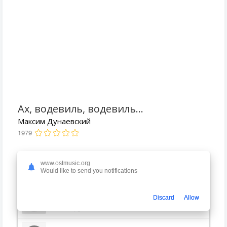
Ах, водевиль, водевиль...
Максим Дунаевский
1979
Людмила Ларина - Ах, этот вечер
www.ostmusic.org
3:52
Would like to send you notifications
Максим Дунаевский
Людмила Ларина - Ах, водевиль, водевиль
Discard
Allow
3:00
Максим Дунаевский