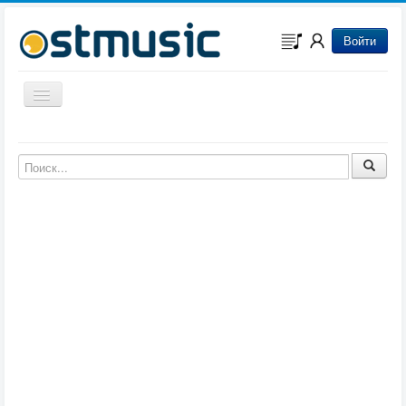
Войти
Включить/выключить навигацию
Музыка из игр
Музыка из фильмов
Музыка из мультфильмов
Музыка из сериалов
Музыка из аниме