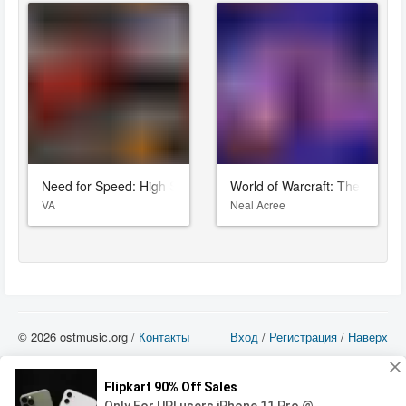
Need for Speed: High Stakes
World of Warcraft: The War Wi
VA
Neal Acree
© 2026 ostmusic.org /
Контакты
Вход
/
Регистрация
/
Наверх
Все аудио материалы являются собственностью их изготовителя (владельца
прав) и охраняются Законом «Об авторском праве и смежных правах». Вы
можете использовать такие материалы только в том в случае, если