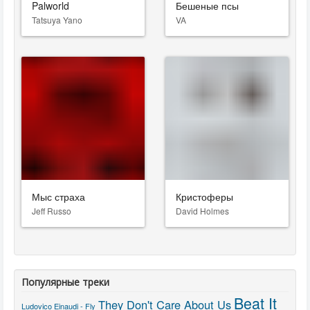
Palworld
Бешеные псы
Tatsuya Yano
VA
Мыс страха
Кристоферы
Jeff Russo
David Holmes
Популярные треки
Beat It
They Don't Care About Us
Ludovico Einaudi - Fly