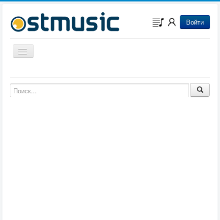
Войти
Включить/выключить навигацию
Музыка из игр
Музыка из фильмов
Музыка из мультфильмов
Музыка из сериалов
Музыка из аниме