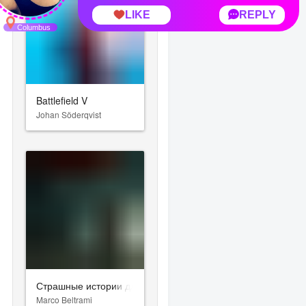
Battlefield V
Johan Söderqvist
Страшные истории для рассказа в темноте
Marco Beltrami