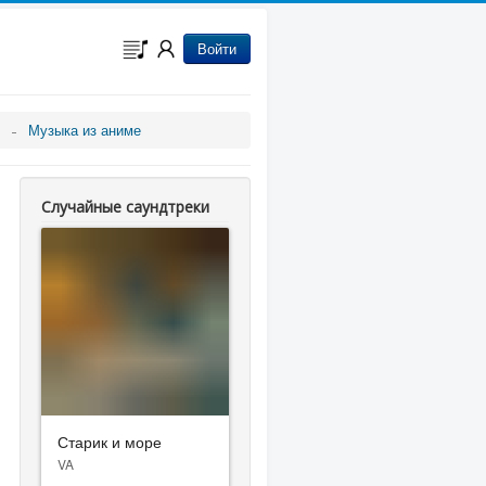
Войти
Музыка из аниме
Случайные саундтреки
Старик и море
VA