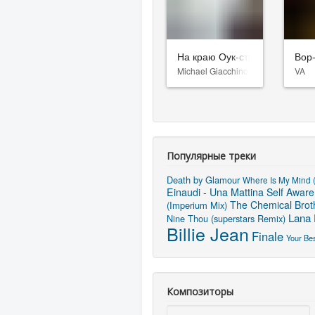
На краю Оук-стрит
Вор
Michael Giacchino
VA
Популярные треки
Death by Glamour
Where Is My Mind (
Einaudi - Una Mattina
Self Aware
The Chemical Broth
(Imperium Mix)
Lana 
Nine Thou (superstars Remix)
Billie Jean
Finale
Your Be
Композиторы