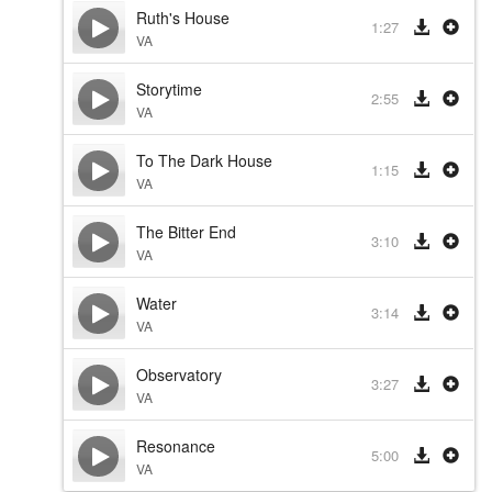
Ruth's House
1:27
VA
Storytime
2:55
VA
To The Dark House
1:15
VA
The Bitter End
3:10
VA
Water
3:14
VA
Observatory
3:27
VA
Resonance
5:00
VA