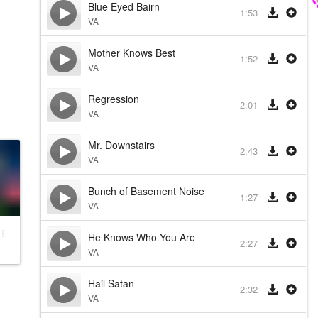
Blue Eyed Bairn
1:53
VA
Mother Knows Best
1:52
VA
Regression
2:01
VA
Mr. Downstairs
2:43
VA
Bunch of Basement Noise
1:27
VA
 Битлджус
He Knows Who You Are
2:27
VA
Hail Satan
2:32
VA