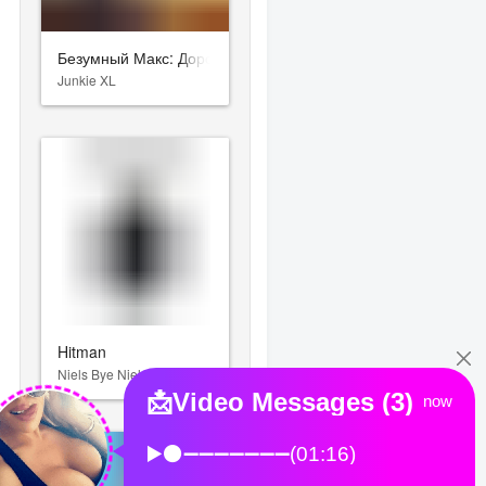
Безумный Макс: Дорога ярости
Junkie XL
Hitman
Niels Bye Nielsen