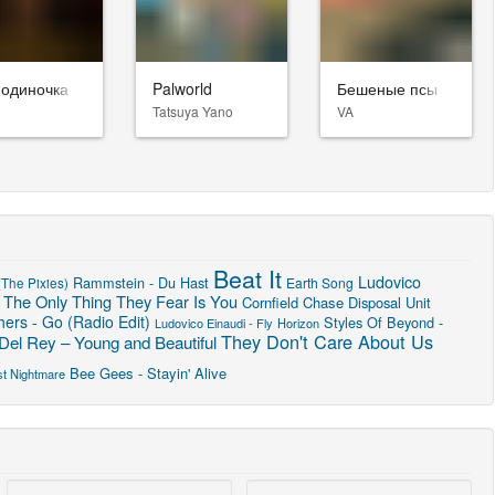
-одиночка
Palworld
Бешеные псы
Tatsuya Yano
VA
Beat It
Ludovico
Rammstein - Du Hast
Earth Song
The Pixies)
The Only Thing They Fear Is You
Cornfield Chase
Disposal Unit
ers - Go (Radio Edit)
Styles Of Beyond -
Ludovico Einaudi - Fly
Horizon
They Don't Care About Us
Del Rey – Young and Beautiful
Bee Gees - Stayin' Alive
st Nightmare