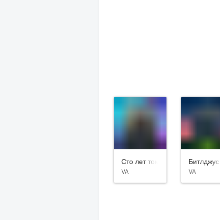
Сто лет тому вперёд
Битлджус
VA
VA