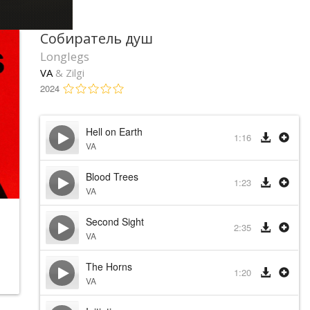
Собиратель душ
Longlegs
VA
& Zilgi
2024
Hell on Earth
1:16
VA
Blood Trees
1:23
VA
Second Sight
2:35
VA
The Horns
1:20
VA