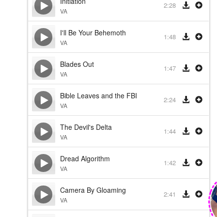
Initiation
2:28
VA
I'll Be Your Behemoth
1:48
VA
Blades Out
1:47
VA
Bible Leaves and the FBI
2:24
VA
The Devil's Delta
1:44
VA
Dread Algorithm
1:42
VA
Camera By Gloaming
2:41
VA