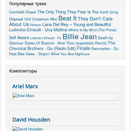
Популярные треки
The Only Thing They Fear Is You
Cornfield Chase
Earth Song
Beat It
They Don't Care
Disposal Unit (Imperium Mix)
About Us
Lana Del Rey – Young and Beautiful
Horizon
Ludovico Einaudi - Una Mattina
Where Is My Mind (The Pixies)
Billie Jean
Self Aware
Death by
Ludovico Einaudi - Fly
The
Glamour
Styles Of Beyond - Nine Thou (superstars Remix)
Finale
Chemical Brothers - Go (Radio Edit)
Rammstein - Du
Hast
Bee Gees - Stayin' Alive
Your Best Nightmare
Композиторы
Ariel Marx
David Housden