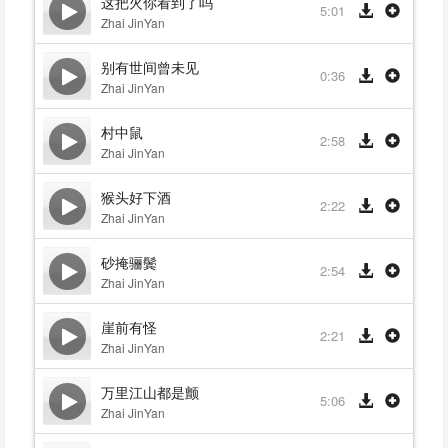
这把火你看到了吗
5:01
Zhai JinYan
别有世间曾未见
0:36
Zhai JinYan
村中鼠
2:58
Zhai JinYan
猴头好下酒
2:22
Zhai JinYan
砂掩骊鬓
2:54
Zhai JinYan
崖前有怪
2:21
Zhai JinYan
万里江山都是颤
5:06
Zhai JinYan