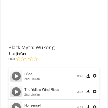
Black Myth: Wukong
Zhai JinYan
2024
I See
3:47
Zhai JinYan
The Yellow Wind Rises
3:05
Zhai JinYan
Nonsense!
4:38