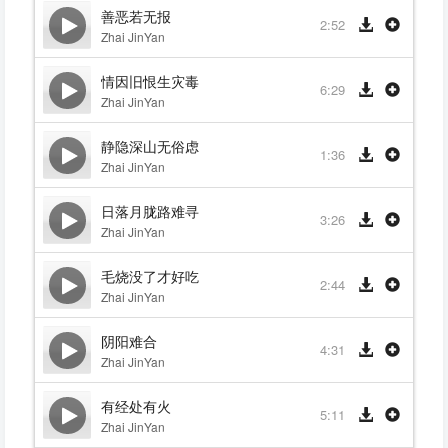
善恶若无报
2:52
Zhai JinYan
情因旧恨生灾毒
6:29
Zhai JinYan
静隐深山无俗虑
1:36
Zhai JinYan
日落月胧路难寻
3:26
Zhai JinYan
毛烧没了才好吃
2:44
Zhai JinYan
阴阳难合
4:31
Zhai JinYan
有经处有火
5:11
Zhai JinYan