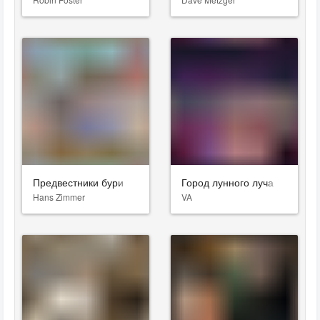
Предвестники бури
Город лунного луча
Hans Zimmer
VA