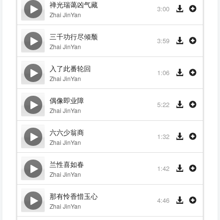
禅光瑞蔼凶气藏
3:00
Zhai JinYan
三千功行尽倾颓
3:59
Zhai JinYan
入了此番轮回
1:06
Zhai JinYan
偶像即业障
5:22
Zhai JinYan
六六少翁商
1:32
Zhai JinYan
兰性喜如春
1:42
Zhai JinYan
那有怜香惜玉心
4:46
Zhai JinYan