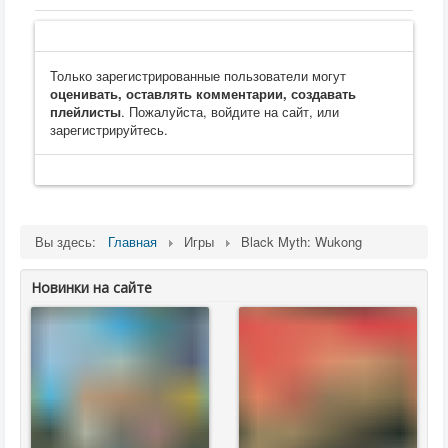
Только зарегистрированные пользователи могут
оценивать, оставлять комментарии, создавать
плейлисты
. Пожалуйста, войдите на сайт, или
зарегистрируйтесь.
Вы здесь:
Главная
Игры
Black Myth: Wukong
Новинки на сайте