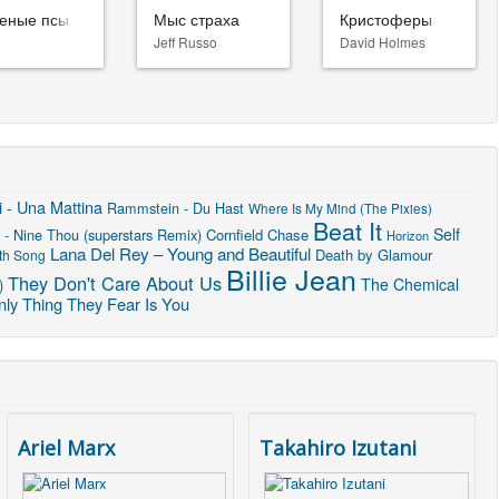
еные псы
Мыс страха
Кристоферы
Jeff Russo
David Holmes
 - Una Mattina
Rammstein - Du Hast
Where Is My Mind (The Pixies)
Beat It
Self
 - Nine Thou (superstars Remix)
Cornfield Chase
Horizon
Lana Del Rey – Young and Beautiful
Death by Glamour
th Song
Billie Jean
They Don't Care About Us
The Chemical
)
ly Thing They Fear Is You
Ariel Marx
Takahiro Izutani