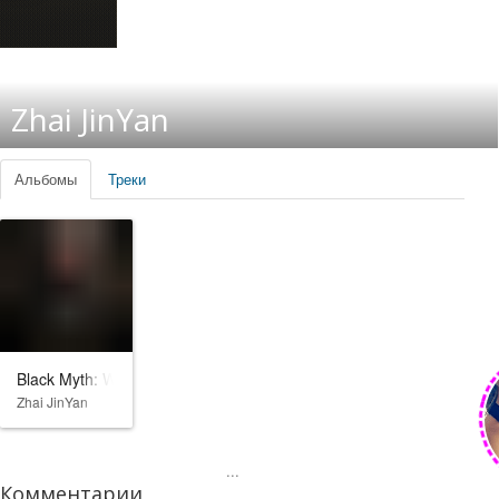
Zhai JinYan
Альбомы
Треки
Black Myth: Wukong
Zhai JinYan
...
Комментарии