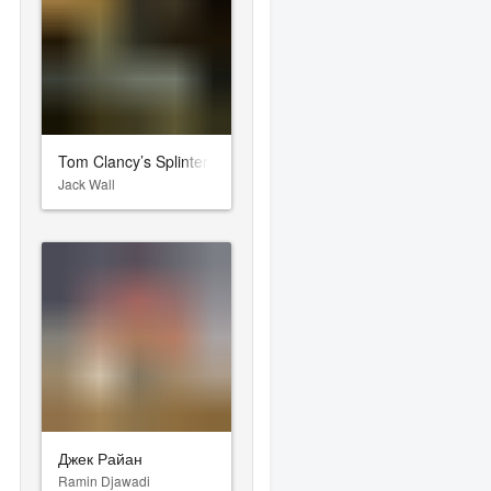
Tom Clancy’s Splinter Cell: Pandora Tomorrow
Jack Wall
Джек Райан
Ramin Djawadi