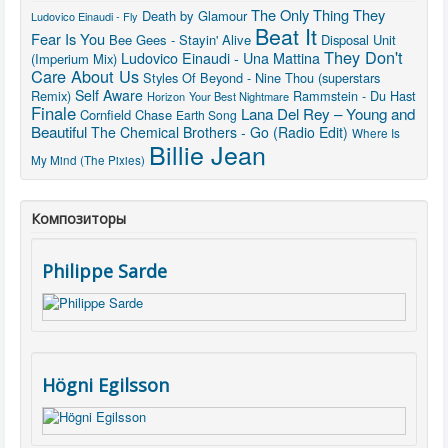
The Only Thing They
Death by Glamour
Ludovico Einaudi - Fly
Beat It
Fear Is You
Bee Gees - Stayin' Alive
Disposal Unit
They Don't
Ludovico Einaudi - Una Mattina
(Imperium Mix)
Care About Us
Styles Of Beyond - Nine Thou (superstars
Self Aware
Remix)
Rammstein - Du Hast
Horizon
Your Best Nightmare
Finale
Lana Del Rey – Young and
Cornfield Chase
Earth Song
Beautiful
The Chemical Brothers - Go (Radio Edit)
Where Is
Billie Jean
My Mind (The Pixies)
Композиторы
Philippe Sarde
Högni Egilsson