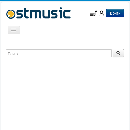
Войти
Включить/выключить навигацию
Музыка из игр
Музыка из фильмов
Музыка из мультфильмов
Музыка из сериалов
Музыка из аниме