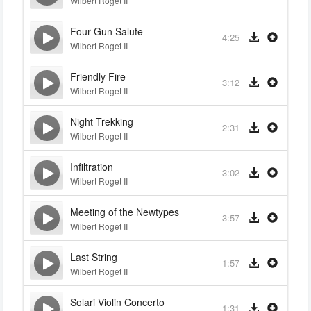
Wilbert Roget II
Four Gun Salute
4:25
Wilbert Roget II
Friendly Fire
3:12
Wilbert Roget II
Night Trekking
2:31
Wilbert Roget II
Infiltration
3:02
Wilbert Roget II
Meeting of the Newtypes
3:57
Wilbert Roget II
Last String
1:57
Wilbert Roget II
Solari Violin Concerto
1:31