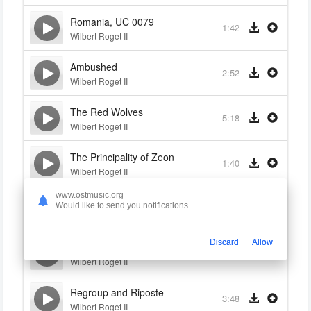
Romania, UC 0079
1:42
Wilbert Roget II
Ambushed
2:52
Wilbert Roget II
The Red Wolves
5:18
Wilbert Roget II
The Principality of Zeon
1:40
Wilbert Roget II
www.ostmusic.org
Premonition
Would like to send you notifications
1:46
Wilbert Roget II
Discard
Allow
Gundam
2:48
Wilbert Roget II
Regroup and Riposte
3:48
Wilbert Roget II