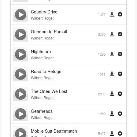
Country Drive
1:27
Wilbert Roget II
Gundam In Pursuit
3:30
Wilbert Roget II
Nightmare
1:20
Wilbert Roget II
Road to Refuge
1:41
Wilbert Roget II
The Ones We Lost
2:08
Wilbert Roget II
Gearheads
1:59
Wilbert Roget II
Mobile Suit Deathmatch
5:07