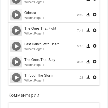
Wilbert Roget II
Odessa
2:40
Wilbert Roget II
The Ones That Fight
7:41
Wilbert Roget II
Last Dance With Death
5:15
Wilbert Roget II
The Ones That Stay
3:36
Wilbert Roget II
Through the Storm
1:23
Wilbert Roget II
Комментарии