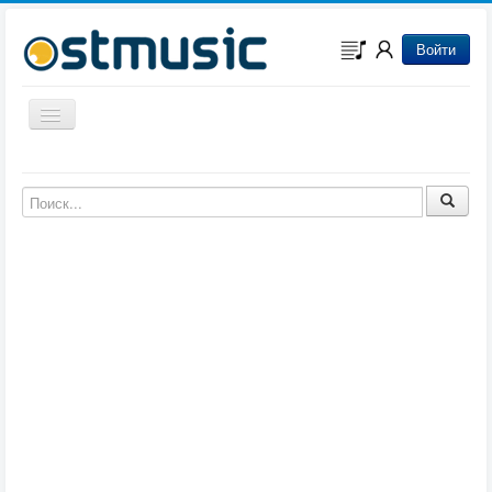
Войти
Включить/выключить навигацию
Музыка из игр
Музыка из фильмов
Музыка из мультфильмов
Музыка из сериалов
Музыка из аниме