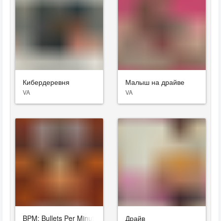
Кибердеревня
Малыш на драйве
VA
VA
BPM: Bullets Per Minute
Драйв