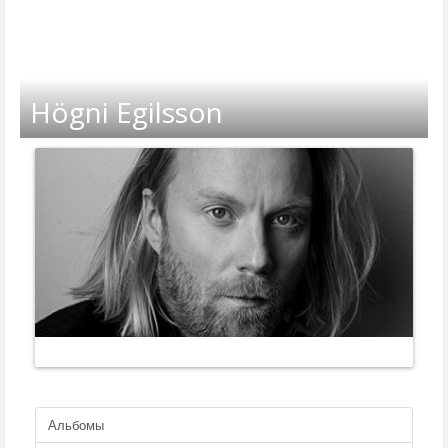
Högni Egilsson
Альбомы