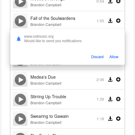
0:54
Brandon Campbell
Fall of the Soulwardens
1:55
Brandon Campbell
www.ostmusic.org
Roads of Eysian Wilds
2:36
Would like to send you notifications
Brandon Campbell
Nature's Embrace
Discard
Allow
1:48
Brandon Campbell
Medea's Due
2:06
Brandon Campbell
Stirring Up Trouble
1:39
Brandon Campbell
Swearing to Gawain
1:18
Brandon Campbell