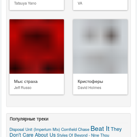
Tatsuya Yano
VA
Мыс страха
Кристоферы
Jeff Russo
David Holmes
Популярные треки
Beat It
They
Disposal Unit (Imperium Mix)
Cornfield Chase
Don't Care About Us
Styles Of Beyond - Nine Thou