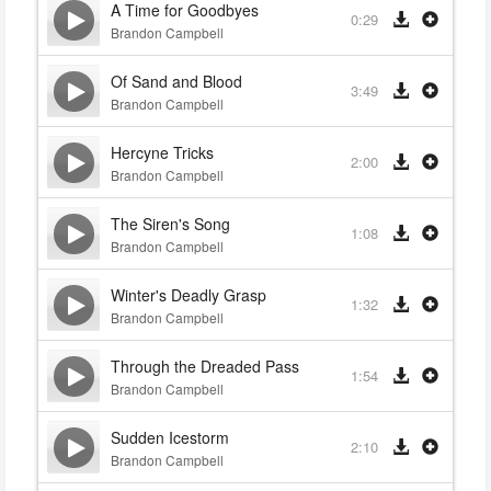
A Time for Goodbyes
0:29
Brandon Campbell
Of Sand and Blood
3:49
Brandon Campbell
Hercyne Tricks
2:00
Brandon Campbell
The Siren's Song
1:08
Brandon Campbell
Winter's Deadly Grasp
1:32
Brandon Campbell
Through the Dreaded Pass
1:54
Brandon Campbell
Sudden Icestorm
2:10
Brandon Campbell