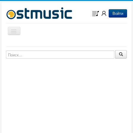
Войти
Включить/выключить навигацию
Музыка из игр
Музыка из фильмов
Музыка из мультфильмов
Музыка из сериалов
Музыка из аниме