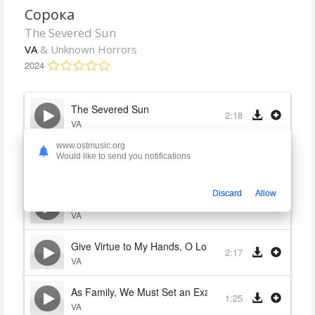
Сорока
The Severed Sun
VA
& Unknown Horrors
2024
The Severed Sun
2:18
VA
www.ostmusic.org
Shall We Get That Last Stack Chopped?
Would like to send you notifications
1:33
VA
Discard
Allow
You Had This Coming, Howard
2:52
VA
Give Virtue to My Hands, O Lord
2:17
VA
As Family, We Must Set an Example
1:25
VA