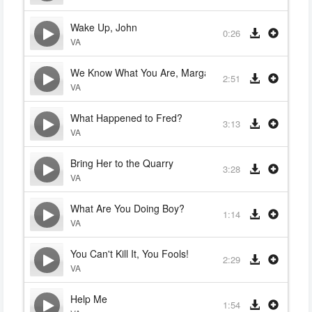
Wake Up, John
0:26
VA
We Know What You Are, Margaret Edwards!
2:51
VA
What Happened to Fred?
3:13
VA
Bring Her to the Quarry
3:28
VA
What Are You Doing Boy?
1:14
VA
You Can't Kill It, You Fools!
2:29
VA
Help Me
1:54