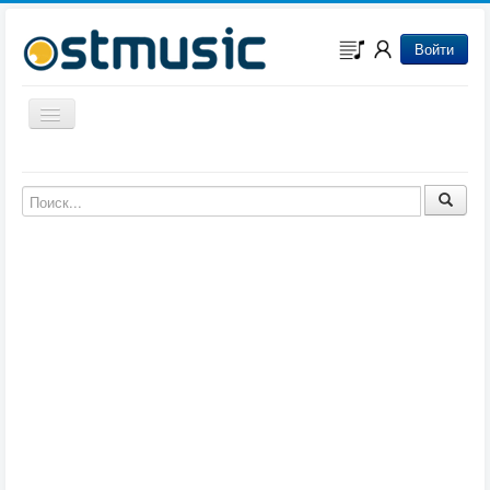
Войти
Включить/выключить навигацию
Музыка из игр
Музыка из фильмов
Музыка из мультфильмов
Музыка из сериалов
Музыка из аниме