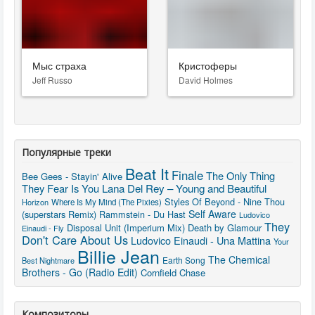
Мыс страха
Кристоферы
Jeff Russo
David Holmes
Популярные треки
Beat It
Finale
The Only Thing
Bee Gees - Stayin' Alive
Lana Del Rey – Young and Beautiful
They Fear Is You
Styles Of Beyond - Nine Thou
Horizon
Where Is My Mind (The Pixies)
Self Aware
(superstars Remix)
Rammstein - Du Hast
Ludovico
They
Disposal Unit (Imperium Mix)
Death by Glamour
Einaudi - Fly
Don't Care About Us
Ludovico Einaudi - Una Mattina
Your
Billie Jean
The Chemical
Earth Song
Best Nightmare
Brothers - Go (Radio Edit)
Cornfield Chase
Композиторы