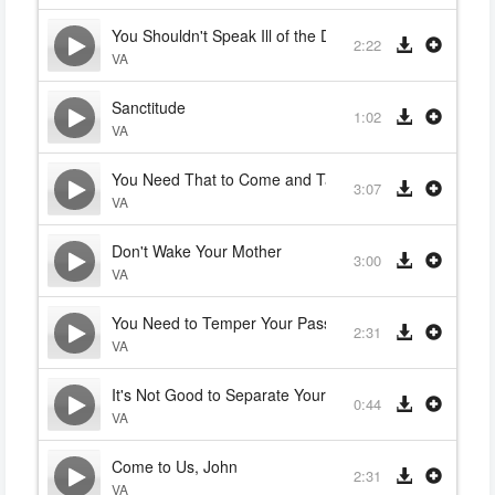
You Shouldn't Speak Ill of the Dead
2:22
VA
Sanctitude
1:02
VA
You Need That to Come and Talk to a Woman?
3:07
VA
Don't Wake Your Mother
3:00
VA
You Need to Temper Your Passion for Chaos
2:31
VA
It's Not Good to Separate Yourselves from Us
0:44
VA
Come to Us, John
2:31
VA