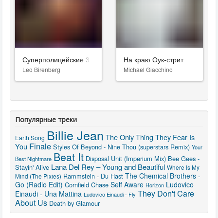
Суперполицейские 3
На краю Оук-стрит
Leo Birenberg
Michael Giacchino
Популярные треки
Billie Jean
The Only Thing They Fear Is
Earth Song
Finale
You
Styles Of Beyond - Nine Thou (superstars Remix)
Your
Beat It
Disposal Unit (Imperium Mix)
Bee Gees -
Best Nightmare
Lana Del Rey – Young and Beautiful
Stayin' Alive
Where Is My
The Chemical Brothers -
Rammstein - Du Hast
Mind (The Pixies)
Go (Radio Edit)
Self Aware
Ludovico
Cornfield Chase
Horizon
They Don't Care
Einaudi - Una Mattina
Ludovico Einaudi - Fly
About Us
Death by Glamour