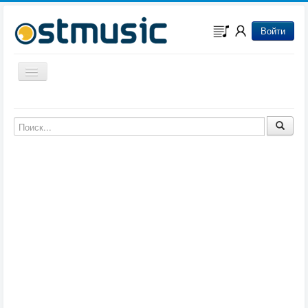
Войти
Включить/выключить навигацию
Музыка из игр
Музыка из фильмов
Музыка из мультфильмов
Музыка из сериалов
Музыка из аниме