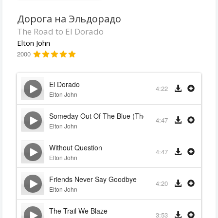
Дорога на Эльдорадо
The Road to El Dorado
Elton John
2000
El Dorado
4:22
Elton John
Someday Out Of The Blue (Theme From El Dorado)
4:47
Elton John
Without Question
4:47
Elton John
Friends Never Say Goodbye
4:20
Elton John
The Trail We Blaze
3:53