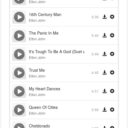
Elton John
16th Century Man
3:39
Elton John
The Panic In Me
5:40
Elton John
It's Tough To Be A God (Duet with Randy Newman)
3:49
Elton John
Trust Me
4:45
Elton John
My Heart Dances
4:51
Elton John
Queen Of Cities
3:56
Elton John
Cheldorado