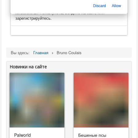
Только зарегистрированные пользователи могут
Discard
Allow
оценивать, оставлять комментарии, создавать
плейлисты
. Пожалуйста, войдите на сайт, или
зарегистрируйтесь.
Вы здесь:
Главная
Bruno Coulais
Новинки на сайте
Palworld
Бешеные псы