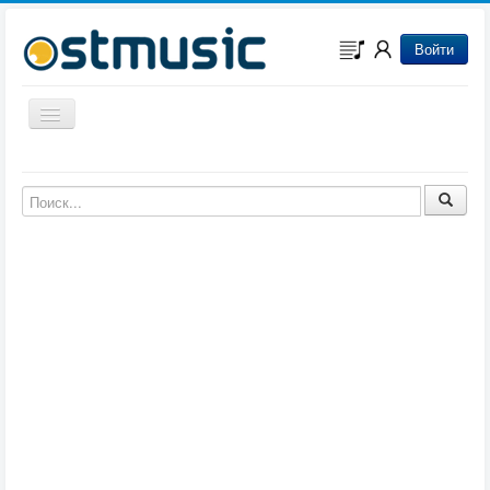
Войти
Включить/выключить навигацию
Музыка из игр
Музыка из фильмов
Музыка из мультфильмов
Музыка из сериалов
Музыка из аниме