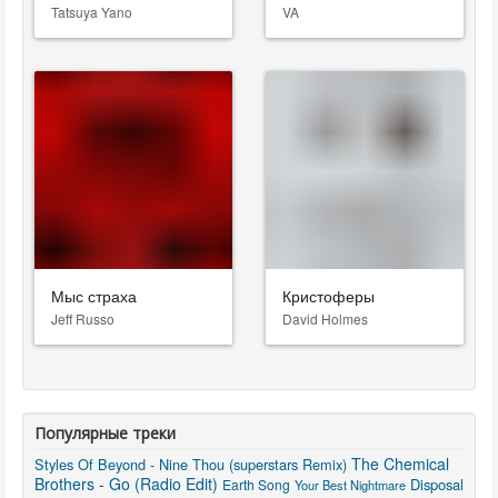
Tatsuya Yano
VA
Мыс страха
Кристоферы
Jeff Russo
David Holmes
Популярные треки
The Chemical
Styles Of Beyond - Nine Thou (superstars Remix)
Brothers - Go (Radio Edit)
Disposal
Earth Song
Your Best Nightmare