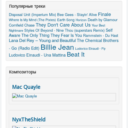
Популярные треки
Finale
Disposal Unit (Imperium Mix)
Bee Gees - Stayin' Alive
Death by Glamour
Earth Song
Where Is My Mind (The Pixies)
Horizon
They Don't Care About Us
Cornfield Chase
Your Best
Self
Styles Of Beyond - Nine Thou (superstars Remix)
Nightmare
The Only Thing They Fear Is You
Aware
Rammstein - Du Hast
Lana Del Rey – Young and Beautiful
The Chemical Brothers
Billie Jean
- Go (Radio Edit)
Ludovico Einaudi - Fly
Beat It
Ludovico Einaudi - Una Mattina
Композиторы
Mac Quayle
NyxTheShield