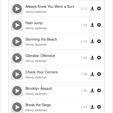
Always Knew You Were a Survivor
2:15
Henry Jackman
Halo Jump
1:39
Henry Jackman
Storming the Beach
2:16
Henry Jackman
Gibraltar Offensive
1:55
Henry Jackman
Check Your Corners
1:38
Henry Jackman
Brooklyn Assault
1:50
Henry Jackman
Break the Siege
1:34
Henry Jackman