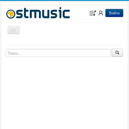
Войти
Включить/выключить навигацию
Музыка из игр
Музыка из фильмов
Музыка из мультфильмов
Музыка из сериалов
Музыка из аниме