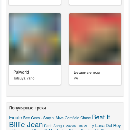
Palworld
Бешеные псы
Tatsuya Yano
VA
Популярные треки
Beat It
Finale
Bee Gees - Stayin' Alive
Cornfield Chase
Billie Jean
Lana Del Rey
Earth Song
Ludovico Einaudi - Fly