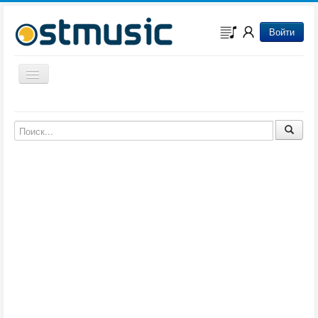
Войти
Включить/выключить навигацию
Музыка из игр
Музыка из фильмов
Музыка из мультфильмов
Музыка из сериалов
Музыка из аниме