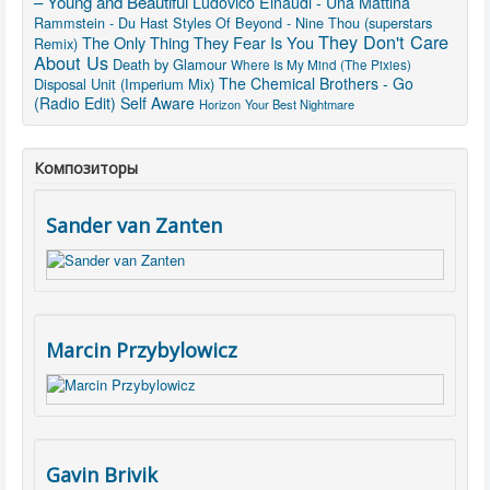
– Young and Beautiful
Ludovico Einaudi - Una Mattina
Rammstein - Du Hast
Styles Of Beyond - Nine Thou (superstars
They Don't Care
The Only Thing They Fear Is You
Remix)
About Us
Death by Glamour
Where Is My Mind (The Pixies)
The Chemical Brothers - Go
Disposal Unit (Imperium Mix)
(Radio Edit)
Self Aware
Horizon
Your Best Nightmare
Композиторы
Sander van Zanten
Marcin Przybylowicz
Gavin Brivik