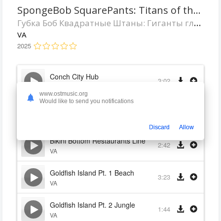
SpongeBob SquarePants: Titans of the Tide
Губка Боб Квадратные Штаны: Гиганты глубин
VA
2025
Conch City Hub
3:02
VA
www.ostmusic.org
Would like to send you notifications
Bikini Bottom Restaurants
5:19
VA
Discard
Allow
Bikini Bottom Restaurants Linecutter
2:42
VA
Goldfish Island Pt. 1 Beach
3:23
VA
Goldfish Island Pt. 2 Jungle
1:44
VA