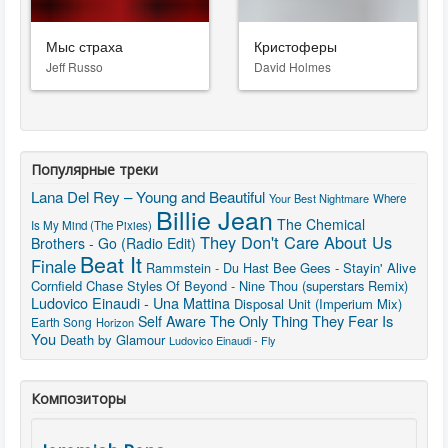
Мыс страха
Кристоферы
Jeff Russo
David Holmes
Популярные треки
Lana Del Rey – Young and Beautiful
Your Best Nightmare
Where
Billie Jean
The Chemical
Is My Mind (The Pixies)
They Don't Care About Us
Brothers - Go (Radio Edit)
Beat It
Finale
Rammstein - Du Hast
Bee Gees - Stayin' Alive
Cornfield Chase
Styles Of Beyond - Nine Thou (superstars Remix)
Ludovico Einaudi - Una Mattina
Disposal Unit (Imperium Mix)
The Only Thing They Fear Is
Self Aware
Earth Song
Horizon
You
Death by Glamour
Ludovico Einaudi - Fly
Композиторы