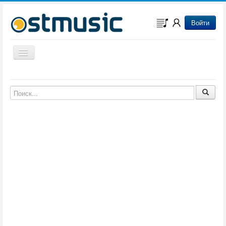
Войти
Включить/выключить навигацию
Музыка из игр
Музыка из фильмов
Музыка из мультфильмов
Музыка из сериалов
Музыка из аниме