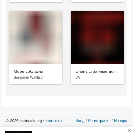
Море соблазна
Очень странные дела
Benjamin Wallfisch
VA
© 2026 ostmusic.org /
Контакты
Вход
/
Регистрация
/
Наверх
Все аудио материалы являются собственностью их изготовителя (владельца