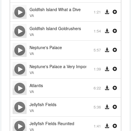
Goldfish Island What a Dive
1:21
VA
Goldfish Island Goldrushers
1:54
VA
Neptune's Palace
5:57
VA
Neptune's Palace a Very Important Brawl
1:39
VA
Atlantis
6:22
VA
Jellyfish Fields
5:36
VA
Jellyfish Fields Reunited
1:41
VA