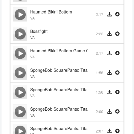
Haunted Bikini Bottom
2:17
VA
Bossfight
2:22
VA
Haunted Bikini Bottom Game Outro
2:17
VA
SpongeBob SquarePants: Titans of the Tide
1:58
VA
SpongeBob SquarePants: Titans of the Tide (French)
1:56
VA
SpongeBob SquarePants: Titans of the Tide (German)
2:00
VA
SpongeBob SquarePants: Titans of the Tide (Braz Por
2:07