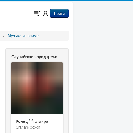
Войти
Музыка из аниме
Случайные саундтреки
Конец ***го мира
Graham Coxon