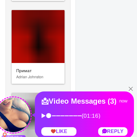
Примат
Adrian Johnston