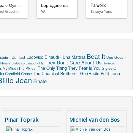
раю Оук-стрит
Вор-одиночка
Palworld
ael Giacchino
VA
Tatsuya Yano
Beat It
Ludovico Einaudi - Una Mattina
tein - Du Hast
Bee Gees -
They Don't Care About Us
ghtmare
Ludovico Einaudi - Fly
Horizon
The Only Thing They Fear Is You
Styles Of
s My Mind (The Pixies)
Lana
The Chemical Brothers - Go (Radio Edit)
ix)
Cornfield Chase
Billie Jean
Finale
Pinar Toprak
Michiel van den Bos