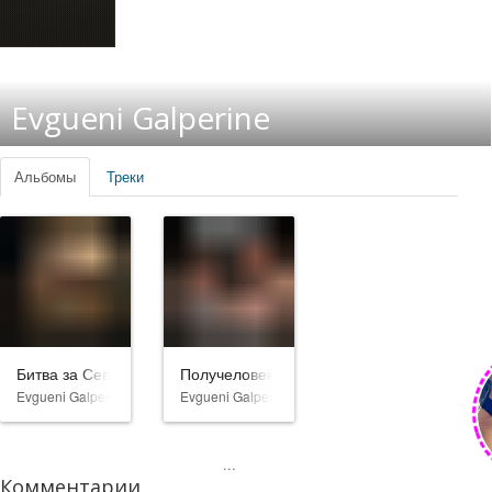
Evgueni Galperine
Альбомы
Треки
Битва за Севастополь
Получеловек
Evgueni Galperine
Evgueni Galperine
...
Комментарии