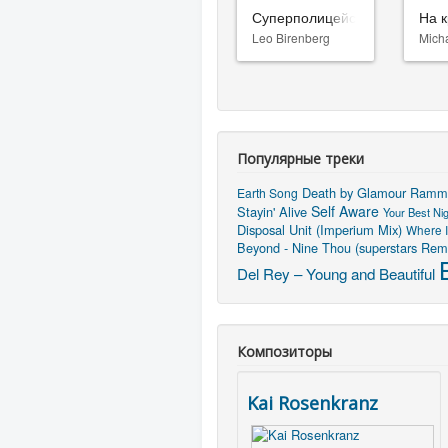
Суперполицейские 3
На к
Leo Birenberg
Mich
Популярные треки
Death by Glamour
Ramms
Earth Song
Self Aware
Stayin' Alive
Your Best Ni
Disposal Unit (Imperium Mix)
Where I
Beyond - Nine Thou (superstars Rem
Del Rey – Young and Beautiful
Композиторы
Kai Rosenkranz