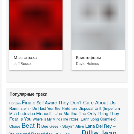
Мыс страха
Кристоферы
Jeff Russo
David Holmes
Популярные треки
Finale
They Don't Care About Us
Self Aware
Horizon
Rammstein - Du Hast
Disposal Unit (Imperium
Your Best Nightmare
Ludovico Einaudi - Una Mattina
The Only Thing They
Mix)
Fear Is You
Cornfield
Earth Song
Where Is My Mind (The Pixies)
Beat It
Lana Del Rey –
Chase
Bee Gees - Stayin' Alive
Billie Jean
Young and Beautiful