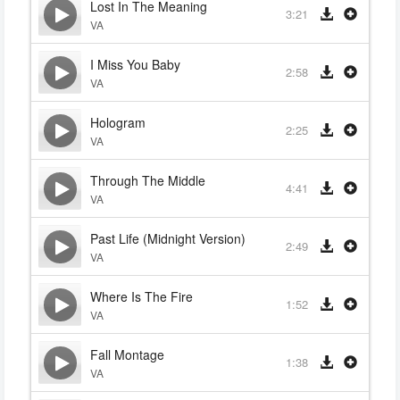
Lost In The Meaning
3:21
VA
I Miss You Baby
2:58
VA
Hologram
2:25
VA
Through The Middle
4:41
VA
Past Life (Midnight Version)
2:49
VA
Where Is The Fire
1:52
VA
Fall Montage
1:38
VA