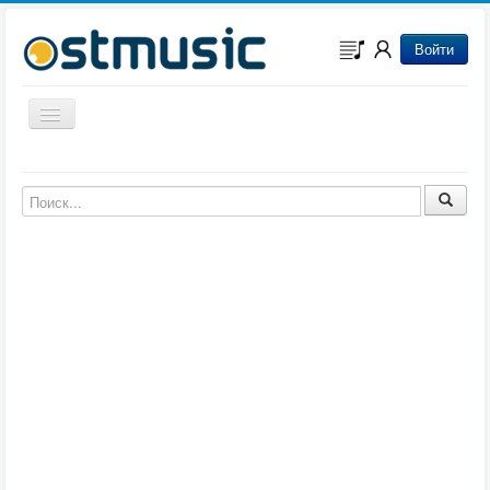
Войти
Включить/выключить навигацию
Музыка из игр
Музыка из фильмов
Музыка из мультфильмов
Музыка из сериалов
Музыка из аниме