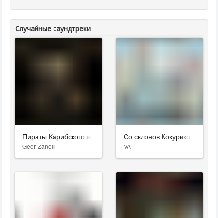
Случайные саундтреки
Пираты Карибского моря: Мертвецы не рассказывают сказки
Со склонов Кокурико
Geoff Zanelli
VA