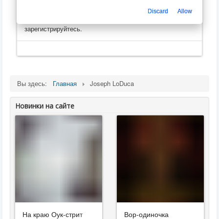
Только зарегистрированные пользователи могут
оценивать, оставлять комментарии, создавать
Discard
Allow
плейлисты
. Пожалуйста, войдите на сайт, или
зарегистрируйтесь.
Вы здесь:
Главная
Joseph LoDuca
Новинки на сайте
На краю Оук-стрит
Вор-одиночка