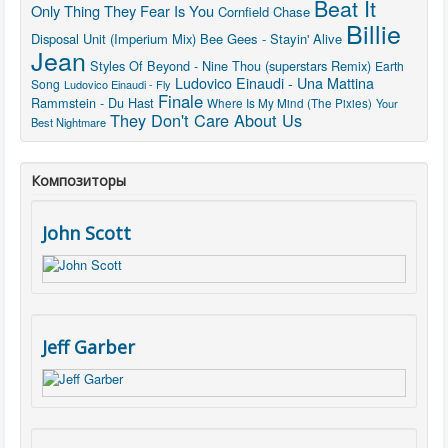
Beat It
Only Thing They Fear Is You
Cornfield Chase
Billie
Disposal Unit (Imperium Mix)
Bee Gees - Stayin' Alive
Jean
Styles Of Beyond - Nine Thou (superstars Remix)
Earth
Ludovico Einaudi - Una Mattina
Song
Ludovico Einaudi - Fly
Finale
Rammstein - Du Hast
Where Is My Mind (The Pixies)
Your
They Don't Care About Us
Best Nightmare
Композиторы
John Scott
Jeff Garber