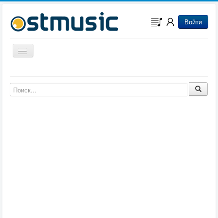
Войти
Включить/выключить навигацию
Музыка из игр
Музыка из фильмов
Музыка из мультфильмов
Музыка из сериалов
Музыка из аниме