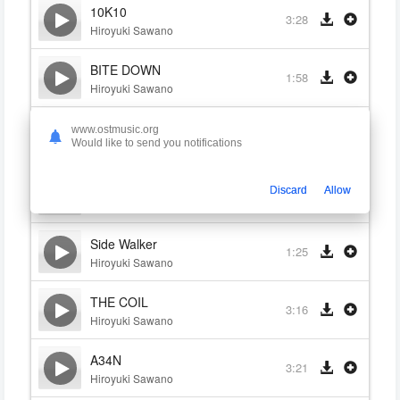
10K10
3:28
Hiroyuki Sawano
BITE DOWN
1:58
Hiroyuki Sawano
FsF-sABer
www.ostmusic.org
5:03
Would like to send you notifications
Hiroyuki Sawano
3-U'@nt
Discard
Allow
4:56
Hiroyuki Sawano
Side Walker
1:25
Hiroyuki Sawano
THE COIL
3:16
Hiroyuki Sawano
A34N
3:21
Hiroyuki Sawano