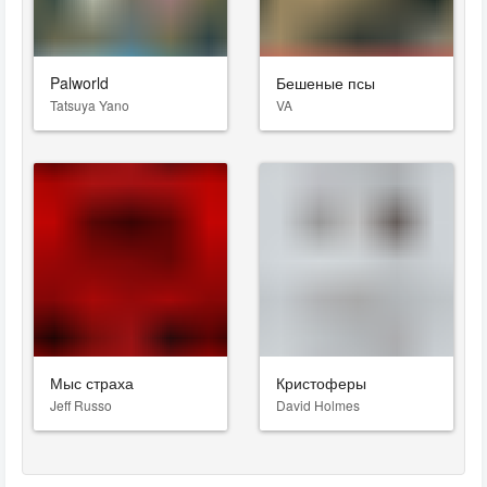
Palworld
Бешеные псы
Tatsuya Yano
VA
Мыс страха
Кристоферы
Jeff Russo
David Holmes