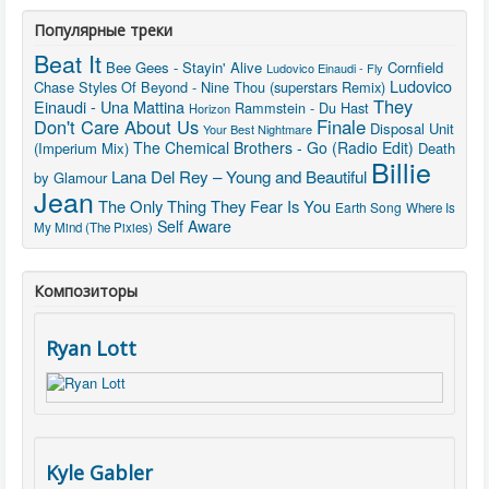
Популярные треки
Beat It
Bee Gees - Stayin' Alive
Cornfield
Ludovico Einaudi - Fly
Ludovico
Chase
Styles Of Beyond - Nine Thou (superstars Remix)
They
Einaudi - Una Mattina
Rammstein - Du Hast
Horizon
Don't Care About Us
Finale
Disposal Unit
Your Best Nightmare
The Chemical Brothers - Go (Radio Edit)
(Imperium Mix)
Death
Billie
Lana Del Rey – Young and Beautiful
by Glamour
Jean
The Only Thing They Fear Is You
Earth Song
Where Is
Self Aware
My Mind (The Pixies)
Композиторы
Ryan Lott
Kyle Gabler