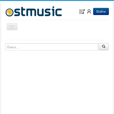
Войти
Включить/выключить навигацию
Музыка из игр
Музыка из фильмов
Музыка из мультфильмов
Музыка из сериалов
Музыка из аниме