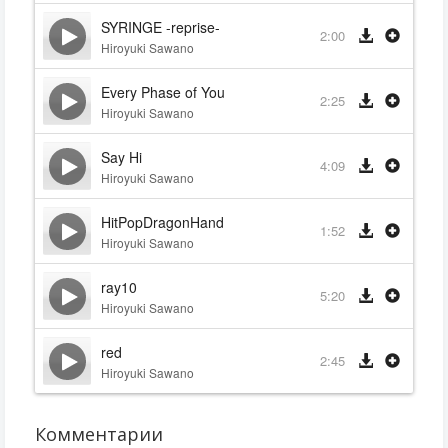
SYRINGE -reprise-
2:00
Hiroyuki Sawano
Every Phase of You
2:25
Hiroyuki Sawano
Say Hi
4:09
Hiroyuki Sawano
HitPopDragonHand
1:52
Hiroyuki Sawano
ray10
5:20
Hiroyuki Sawano
red
2:45
Hiroyuki Sawano
Комментарии