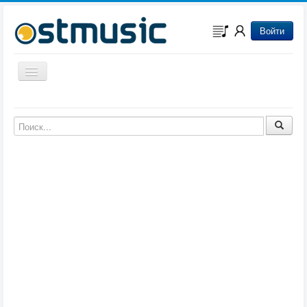
Войти
Включить/выключить навигацию
Музыка из игр
Музыка из фильмов
Музыка из мультфильмов
Музыка из сериалов
Музыка из аниме