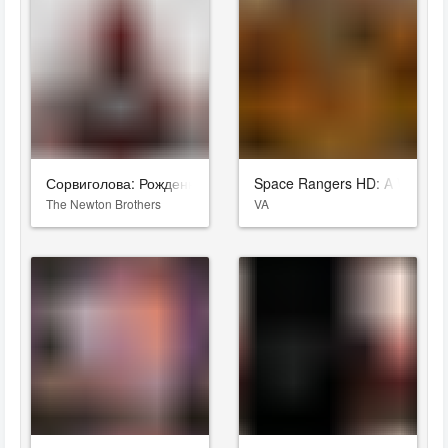
Сорвиголова: Рожденный заново
Space Rangers HD: A War Apa
The Newton Brothers
VA