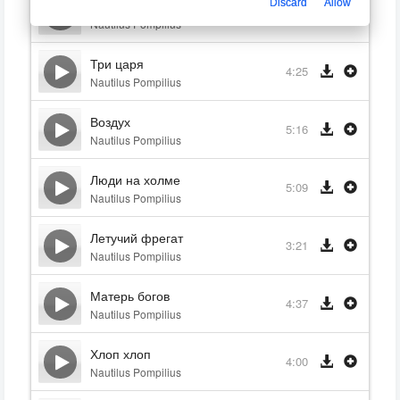
Discard
Allow
Нежный вампир
3:52
Nautilus Pompilius
Три царя
4:25
Nautilus Pompilius
Воздух
5:16
Nautilus Pompilius
Люди на холме
5:09
Nautilus Pompilius
Летучий фрегат
3:21
Nautilus Pompilius
Матерь богов
4:37
Nautilus Pompilius
Хлоп хлоп
4:00
Nautilus Pompilius