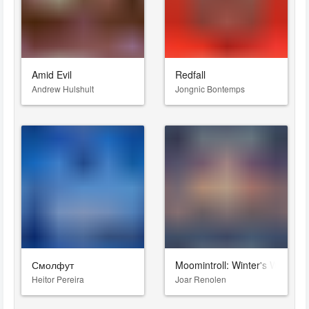
Amid Evil
Redfall
Andrew Hulshult
Jongnic Bontemps
Смолфут
Moomintroll: Winter's Warmth
Heitor Pereira
Joar Renolen