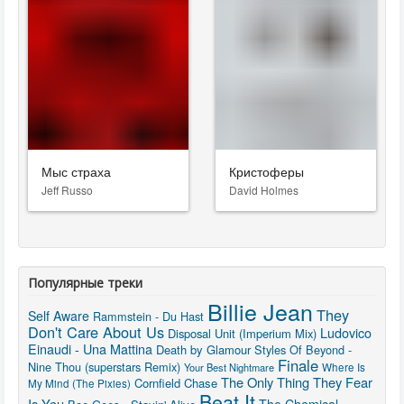
Мыс страха
Кристоферы
Jeff Russo
David Holmes
Популярные треки
Billie Jean
They
Self Aware
Rammstein - Du Hast
Don't Care About Us
Ludovico
Disposal Unit (Imperium Mix)
Einaudi - Una Mattina
Death by Glamour
Styles Of Beyond -
Finale
Nine Thou (superstars Remix)
Your Best Nightmare
Where Is
The Only Thing They Fear
Cornfield Chase
My Mind (The Pixies)
Beat It
Is You