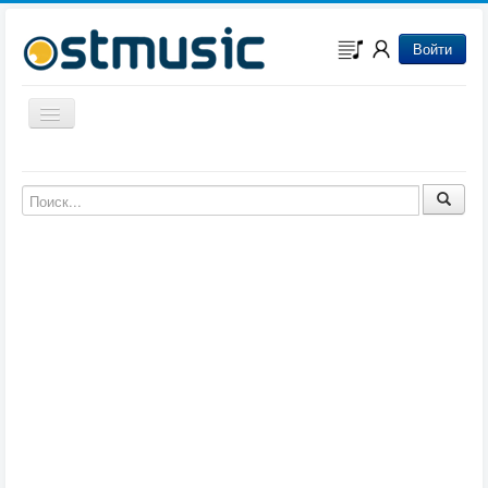
Войти
Включить/выключить навигацию
Музыка из игр
Музыка из фильмов
Музыка из мультфильмов
Музыка из сериалов
Музыка из аниме