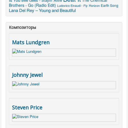
The Chemical
Bee Gees - Stayin' Alive
Brothers - Go (Radio Edit)
Earth Song
Ludovico Einaudi - Fly
Horizon
Lana Del Rey – Young and Beautiful
Композиторы
Mats Lundgren
Johnny Jewel
Steven Price