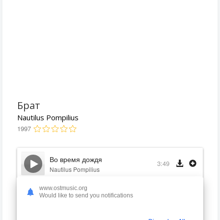
Брат
Nautilus Pompilius
1997
Во время дождя
3:49
Nautilus Pompilius
www.ostmusic.org
Крылья
3:48
Would like to send you notifications
Nautilus Pompilius