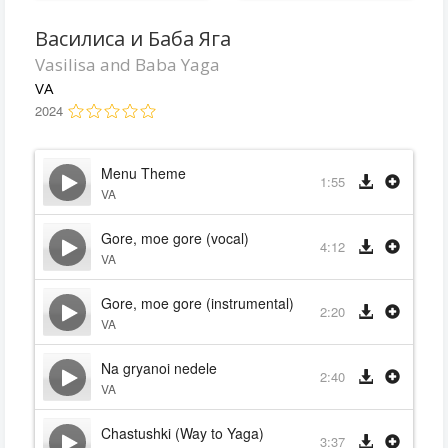
Василиса и Баба Яга
Vasilisa and Baba Yaga
VA
2024
Menu Theme
1:55
VA
Gore, moe gore (vocal)
4:12
VA
Gore, moe gore (instrumental)
2:20
VA
Na gryanoi nedele
2:40
VA
Chastushki (Way to Yaga)
3:37