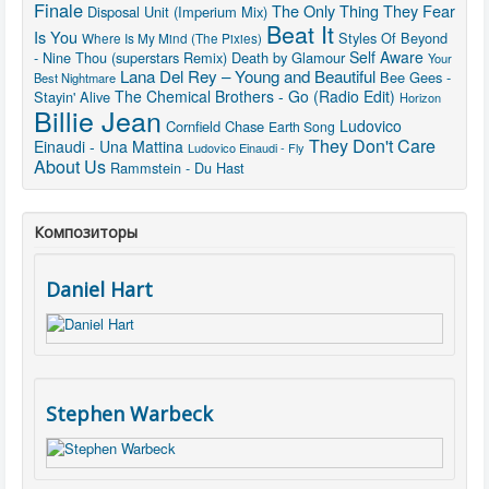
Finale
The Only Thing They Fear
Disposal Unit (Imperium Mix)
Beat It
Is You
Styles Of Beyond
Where Is My Mind (The Pixies)
Self Aware
- Nine Thou (superstars Remix)
Death by Glamour
Your
Lana Del Rey – Young and Beautiful
Bee Gees -
Best Nightmare
The Chemical Brothers - Go (Radio Edit)
Stayin' Alive
Horizon
Billie Jean
Ludovico
Cornfield Chase
Earth Song
They Don't Care
Einaudi - Una Mattina
Ludovico Einaudi - Fly
About Us
Rammstein - Du Hast
Композиторы
Daniel Hart
Stephen Warbeck