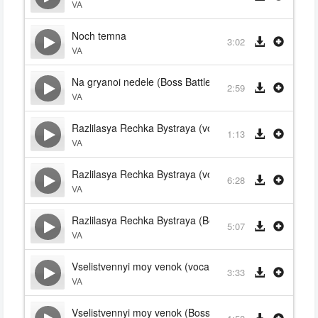
VA
Noch temna
3:02
VA
Na gryanoi nedele (Boss Battle)
2:59
VA
Razlilasya Rechka Bystraya (vocalize)
1:13
VA
Razlilasya Rechka Bystraya (vocal)
6:28
VA
Razlilasya Rechka Bystraya (Boss Battle)
5:07
VA
Vselistvennyi moy venok (vocal)
3:33
VA
Vselistvennyi moy venok (Boss Battle)