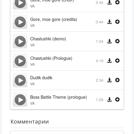
2:44
VA
Gore, moe gore (credits)
0:44
VA
Chastushki (demo)
1:34
VA
Chastushki (Prologue)
4:19
VA
Dudik dudik
2:34
VA
Boss Battle Theme (prologue)
1:29
VA
Комментарии