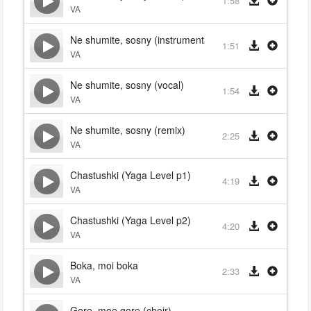
1:58
VA
Ne shumite, sosny (instrumental)
1:51
VA
Ne shumite, sosny (vocal)
1:54
VA
Ne shumite, sosny (remix)
2:25
VA
Chastushki (Yaga Level p1)
4:19
VA
Chastushki (Yaga Level p2)
4:20
VA
Boka, moi boka
2:33
VA
Gore, moe gore (choir)