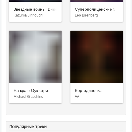
Звёздные войны: Видения. Девятый джедай
Суперполицейские 3
Kazuma Jinnouchi
Leo Birenberg
На краю Оук-стрит
Вор-одиночка
Michael Giacchino
VA
Популярные треки