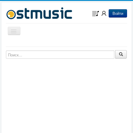
Войти
Включить/выключить навигацию
Музыка из игр
Музыка из фильмов
Музыка из мультфильмов
Музыка из сериалов
Музыка из аниме