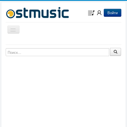
Войти
Включить/выключить навигацию
Музыка из игр
Музыка из фильмов
Музыка из мультфильмов
Музыка из сериалов
Музыка из аниме