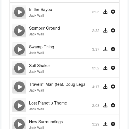
In the Bayou
3:25
Jack Wall
Stompin' Ground
2:32
Jack Wall
Swamp Thing
3:37
Jack Wall
Suit Shaker
3:52
Jack Wall
Travelin' Man (feat. Doug Legacy)
4:17
Jack Wall
Lost Planet 3 Theme
2:08
Jack Wall
New Surroundings
3:29
Jack Wall