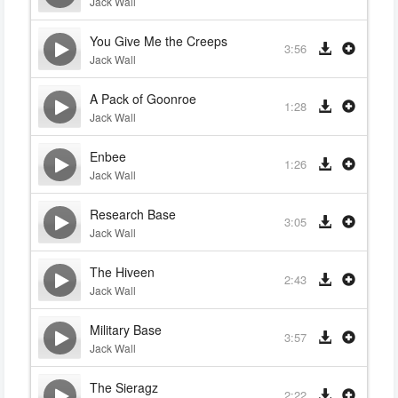
Jack Wall
You Give Me the Creeps
3:56
Jack Wall
A Pack of Goonroe
1:28
Jack Wall
Enbee
1:26
Jack Wall
Research Base
3:05
Jack Wall
The Hiveen
2:43
Jack Wall
Military Base
3:57
Jack Wall
The Sieragz
2:22