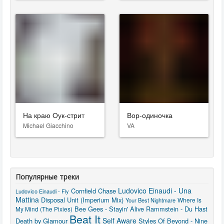
На краю Оук-стрит
Вор-одиночка
Michael Giacchino
VA
Популярные треки
Ludovico Einaudi - Una
Cornfield Chase
Ludovico Einaudi - Fly
Mattina
Disposal Unit (Imperium Mix)
Where Is
Your Best Nightmare
Bee Gees - Stayin' Alive
Rammstein - Du Hast
My Mind (The Pixies)
Beat It
Self Aware
Death by Glamour
Styles Of Beyond - Nine