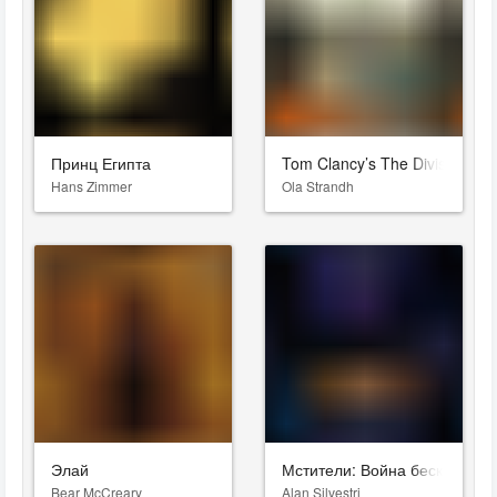
Принц Египта
Tom Clancy’s The Division 2
Hans Zimmer
Ola Strandh
Элай
Мстители: Война бесконечно
Bear McCreary
Alan Silvestri