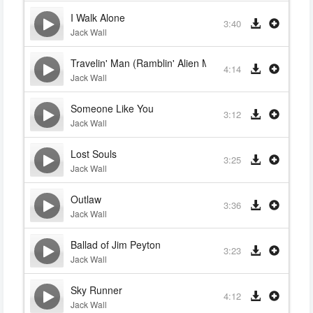
I Walk Alone
3:40
Jack Wall
Travelin' Man (Ramblin' Alien Mix)
4:14
Jack Wall
Someone Like You
3:12
Jack Wall
Lost Souls
3:25
Jack Wall
Outlaw
3:36
Jack Wall
Ballad of Jim Peyton
3:23
Jack Wall
Sky Runner
4:12
Jack Wall