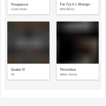
Пондероса
Far Cry 6 x Stranger Things: 
Curtis Green
Blitz//Berlin
Quake IV
Penumbra
VA
Mikko Tarmia