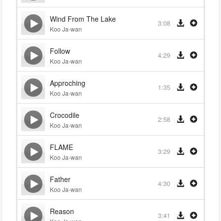
Wind From The Lake
3:08
Koo Ja-wan
Follow
4:29
Koo Ja-wan
Approching
1:35
Koo Ja-wan
Crocodile
2:58
Koo Ja-wan
FLAME
3:29
Koo Ja-wan
Father
4:30
Koo Ja-wan
Reason
3:41