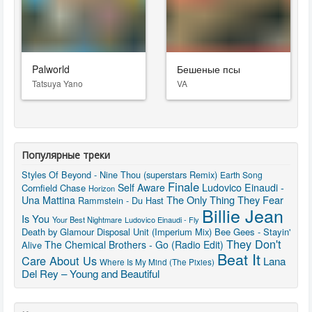
Palworld
Бешеные псы
Tatsuya Yano
VA
Популярные треки
Styles Of Beyond - Nine Thou (superstars Remix)
Earth Song
Finale
Self Aware
Ludovico Einaudi -
Cornfield Chase
Horizon
The Only Thing They Fear
Una Mattina
Rammstein - Du Hast
Billie Jean
Is You
Your Best Nightmare
Ludovico Einaudi - Fly
Death by Glamour
Disposal Unit (Imperium Mix)
Bee Gees - Stayin'
They Don't
The Chemical Brothers - Go (Radio Edit)
Alive
Beat It
Care About Us
Lana
Where Is My Mind (The Pixies)
Del Rey – Young and Beautiful