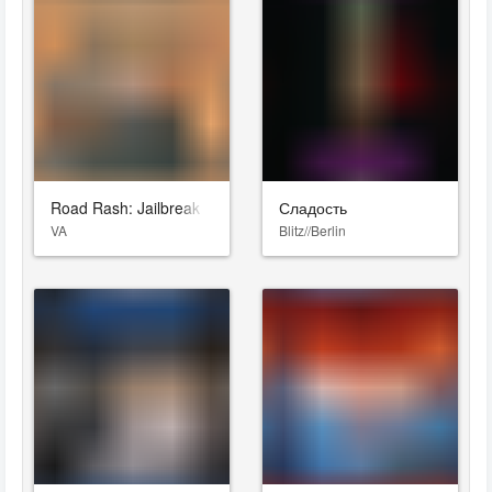
Road Rash: Jailbreak
Сладость
VA
Blitz//Berlin