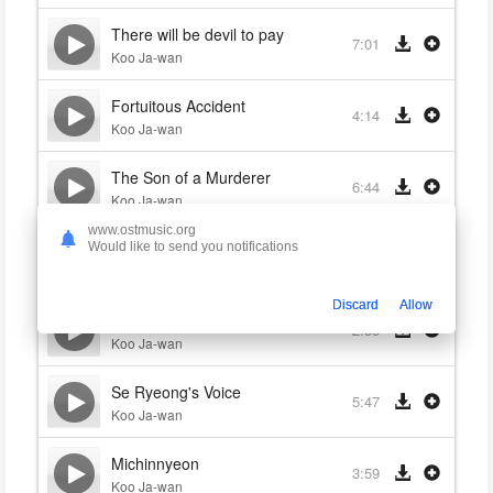
There will be devil to pay
7:01
Koo Ja-wan
Fortuitous Accident
4:14
Koo Ja-wan
The Son of a Murderer
6:44
Koo Ja-wan
www.ostmusic.org
From the Well
Would like to send you notifications
4:44
Koo Ja-wan
Discard
Allow
Death of Se Ryeong
2:35
Koo Ja-wan
Se Ryeong's Voice
5:47
Koo Ja-wan
Michinnyeon
3:59
Koo Ja-wan