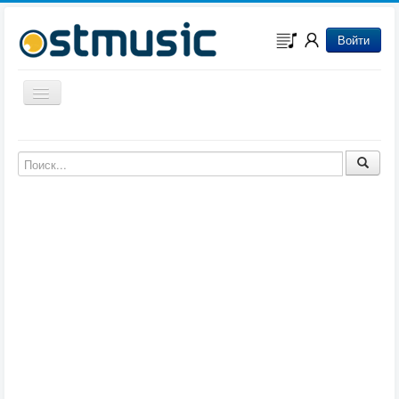
Войти
Включить/выключить навигацию
Музыка из игр
Музыка из фильмов
Музыка из мультфильмов
Музыка из сериалов
Музыка из аниме