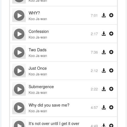
Koo Ja-wan
WHY?
7:01
Koo Ja-wan
Confession
2:17
Koo Ja-wan
Two Dads
7:36
Koo Ja-wan
Just Once
2:12
Koo Ja-wan
Submergence
2:22
Koo Ja-wan
Why did you save me?
4:57
Koo Ja-wan
It's not over until I get it over
4:49