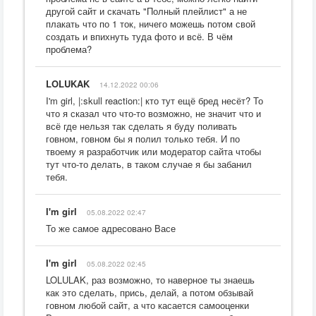
другой сайт и скачать "Полный плейлист" а не
плакать что по 1 ток, ничего можешь потом свой
создать и впихнуть туда фото и всё. В чём
проблема?
LOLUKAK
14.12.2022 00:06
I'm girl, |:skull reaction:| кто тут ещё бред несёт? То
что я сказал что что-то возможно, не значит что и
всё где нельзя так сделать я буду поливать
говном, говном бы я полил только тебя. И по
твоему я разработчик или модератор сайта чтобы
тут что-то делать, в таком случае я бы забанил
тебя.
I'm girl
05.08.2022 02:47
То же самое адресовано Васе
I'm girl
05.08.2022 02:45
LOLULAK, раз возможно, то наверное ты знаешь
как это сделать, прись, делай, а потом обзывай
говном любой сайт, а что касается самооценки