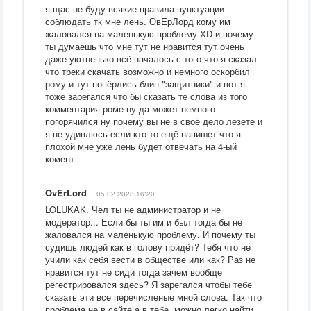
я щас не буду всякие правила пунктуации
соблюдать тк мне лень. ОвЕрЛорд кому им
жаловался на маленькую проблему XD и почему
ты думаешь что мне тут не нравится тут очень
даже уютненько всё началось с того что я сказал
что треки скачать возможно и немного оскорбил
рому и тут попёрлись блин "защитники" и вот я
тоже зарегался что бы сказать те слова из того
комментария роме ну да может немного
погорячился ну почему вы не в своё дело лезете и
я не удивлюсь если кто-то ещё напишет что я
плохой мне уже лень будет отвечать на 4-ый
комент
OvErLord
05.02.2023 16:20
LOLUKAK. Чел ты не администратор и не
модератор... Если бы ты им и был тогда бы не
жаловался на маленькую проблему. И почему ты
судишь людей как в голову придёт? Тебя что не
учили как себя вести в обществе или как? Раз не
нравится тут не сиди тогда зачем вообще
регестрировался здесь? Я зарегался чтобы тебе
сказать эти все перечисленые мной слова. Так что
проблема не в сайте а в тебе, можно легко найти