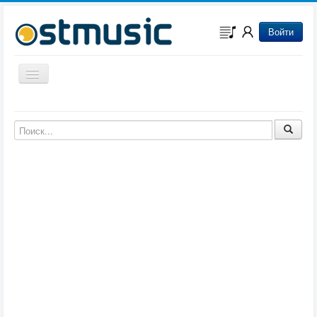
Войти
Включить/выключить навигацию
Музыка из игр
Музыка из фильмов
Музыка из мультфильмов
Музыка из сериалов
Музыка из аниме