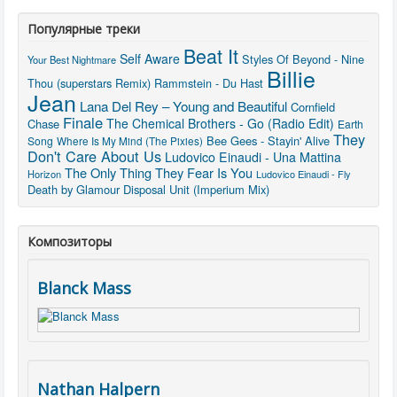
Популярные треки
Beat It
Self Aware
Styles Of Beyond - Nine
Your Best Nightmare
Billie
Thou (superstars Remix)
Rammstein - Du Hast
Jean
Lana Del Rey – Young and Beautiful
Cornfield
Finale
The Chemical Brothers - Go (Radio Edit)
Chase
Earth
They
Bee Gees - Stayin' Alive
Song
Where Is My Mind (The Pixies)
Don't Care About Us
Ludovico Einaudi - Una Mattina
The Only Thing They Fear Is You
Horizon
Ludovico Einaudi - Fly
Death by Glamour
Disposal Unit (Imperium Mix)
Композиторы
Blanck Mass
Nathan Halpern