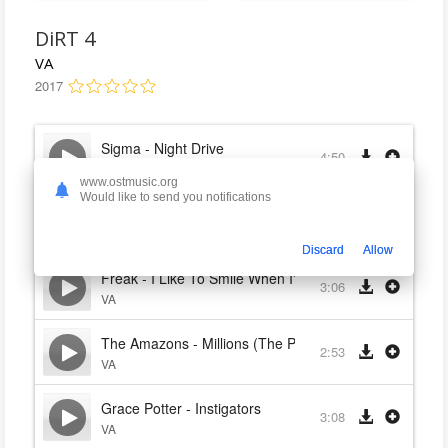
DiRT 4
VA
2017
Sigma - Night Drive
4:50
VA
www.ostmusic.org
Would like to send you notifications
Pretty Vicious - It Ain’t No Fun
2:41
VA
Discard
Allow
Freak - I Like To Smile When I'm Sad
3:06
VA
The Amazons - Millions (The Party)
2:53
VA
Grace Potter - Instigators
3:08
VA