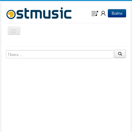
Войти
Включить/выключить навигацию
Музыка из игр
Музыка из фильмов
Музыка из мультфильмов
Музыка из сериалов
Музыка из аниме