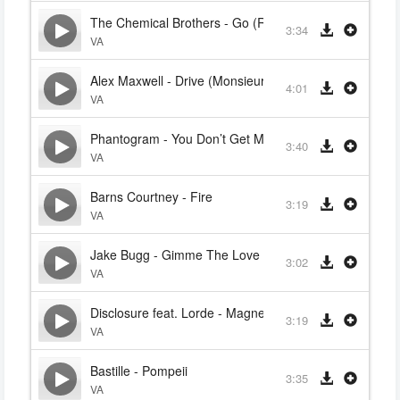
The Chemical Brothers - Go (Radio Edit)
3:34
VA
Alex Maxwell - Drive (Monsieur Adi Remix)
4:01
VA
Phantogram - You Don’t Get Me High Anymore
3:40
VA
Barns Courtney - Fire
3:19
VA
Jake Bugg - Gimme The Love
3:02
VA
Disclosure feat. Lorde - Magnets
3:19
VA
Bastille - Pompeii
3:35
VA