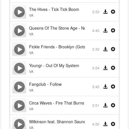
The Hives - Tick Tick Boom
3:33
VA
Queens Of The Stone Age - No One Knows
4:40
VA
Fickle Friends - Brooklyn (Gotsome Remix)
3:30
VA
Youngr - Out Of My System
3:24
VA
Fangclub - Follow
3:42
VA
Circa Waves - Fire That Burns
3:51
VA
Wilkinson feat. Shannon Saunders & Youngman - Hypn
4:50
VA