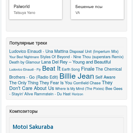
Palworld
Бешеные псы
Tatsuya Yano
VA
Популярные треки
Ludovico Einaudi - Una Mattina
Disposal Unit (Imperium Mix)
Styles Of Beyond - Nine Thou (superstars Remix)
Your Best Nightmare
Lana Del Rey – Young and Beautiful
Death by Glamour
Beat It
Finale
The Chemical
Earth Song
Ludovico Einaudi - Fly
Billie Jean
Brothers - Go (Radio Edit)
Self Aware
They
The Only Thing They Fear Is You
Cornfield Chase
Don't Care About Us
Bee Gees
Where Is My Mind (The Pixies)
- Stayin' Alive
Rammstein - Du Hast
Horizon
Композиторы
Motoi Sakuraba