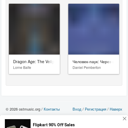
Dragon Age: The Veilguard
Человек-паук: Через вселен
Lorne Balfe
Daniel Pemberton
© 2026 ostmusic.org /
Контакты
Вход
/
Регистрация
/
Наверх
Все аудио материалы являются собственностью их изготовителя (владельца
прав) и охраняются Законом «Об авторском праве и смежных правах». Вы
можете использовать такие материалы только в том в случае, если